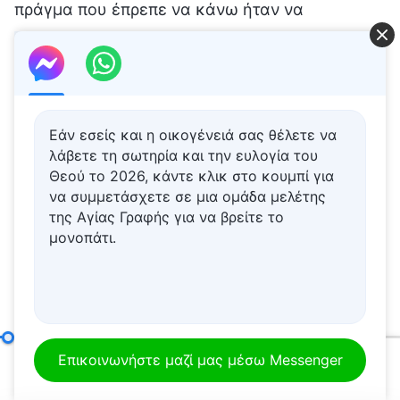
πράγμα που έπρεπε να κάνω ήταν να
εργάζομαι σκληρά για την οικογένειά μου,
πράγμα πολύ κουραστικό. Εκτός αυτού, με τον
σύζυγό μου είχαμε πολλές διαφορές στη ζωή
εξαιτίας της ασυμβατότητας των χαρακτήρων
Εάν εσείς και η οικογένειά σας θέλετε να
μας, της ασυμβατότητας στα πράγματα που
λάβετε τη σωτηρία και την ευλογία του
Θεού το 2026, κάντε κλικ στο κουμπί για
λαχταρούσαμε και επιδιώκαμε, και ιδίως
να συμμετάσχετε σε μια ομάδα μελέτης
εξαιτίας των διαφορετικών οδών που
της Αγίας Γραφής για να βρείτε το
επιδιώκαμε, με αποτέλεσμα να υπάρχουν
μονοπάτι.
τσακωμοί ανάμεσά μας. Η ζωή ήταν δύσκολη.
Στο σημείο εκείνο διαπίστωσα πως ο έγγαμος
βίος που λαχταρούσα ως παιδί δεν ήταν στην
πραγματικότητα ρεαλιστικός. Ήταν μόνο μια
Πώς να επιδιώκει κανείς την αλήθεια (9)
Μέρος δεύτερο
Επικοινωνήστε μαζί μας μέσω Messenger
00:20
01:08:46
ευχάριστη επιθυμία, αλλά η πραγματική ζωή