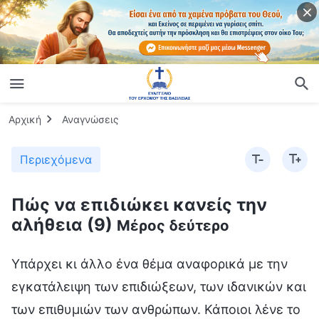
Αρχική
Αναγνώσεις
Περιεχόμενα
Πώς να επιδιώκει κανείς την
αλήθεια (9)
Μέρος δεύτερο
Υπάρχει κι άλλο ένα θέμα αναφορικά με την εγκατάλειψη των επιδιώξεων, των ιδανικών και των επιθυμιών των ανθρώπων. Κάποιοι λένε το εξής: «Ο λόγος για τον οποίο μιλάς σήμερα για την εγκατάλειψη των ανθρώπινων επιδιώξεων, των ιδανικών και των επιθυμιών και ζητάς από τους ανθρώπους να εγκαταλείψουν τα πράγματα αυτά είναι επειδή πλησιάζει ο καιρός, έχουν καταφτάσει οι έσχατες ημέρες, έχουν έρθει οι καταστροφές και έχει έρθει η ημέρα του Θεού;» Έτσι είναι; (Όχι.) Η απάντηση είναι αρνητική: Όχι! Ας μιλήσουμε, λοιπόν, για τον συγκεκριμένο λόγο. Εφόσον η απάντηση είναι αρνητική, υπάρχουν σίγουρα κάποια λεπτά ζητήματα πάνω στα οποία πρέπει να συναναστραφούμε και τα οποία πρέπει να γίνουν κατανοητά. Ας μιλήσουμε για το εξής: Πριν από δύο χιλιάδες χρόνια, ή ακόμα και πριν από μερικές εκατοντάδες χρόνια, ολόκληρο το κοινωνικό περιβάλλον διέφερε από το σημερινό· η κατάσταση των πραγμάτων για όλη την ανθρωπότητα ήταν διαφορετική απ’ ό,τι είναι σήμερα. Οι άνθρωποι ζούσαν σε ένα πολύ οργανωμένο περιβάλλον. Ο κόσμος δεν ήταν τόσο μοχθηρός όσο είναι σήμερα, η ανθρώπινη κοινωνία δεν ήταν τόσο χαώδης όσο είναι τώρα, και δεν υπήρχαν καταστροφές. Υπήρχε και τότε η ανάγκη να εγκαταλείψουν οι άνθρωποι τις επιδιώξεις, τα ιδανικά και τις επιθυμίες τους; (Ναι.) Γιατί; Δώστε Μου έναν λόγο και μιλήστε για τις συγκεκριμένες γνώσεις που έχετε. (Τώρα που οι άνθρωποι έχουν διαφθαρεί από τον Σατανά, διαθέτουν τη διεφθαρμένη διάθεση του Σατανά· άρα, επιδιώκουν τα ιδανικά και τις επιθυμίες τους, για να επιδιώξουν τη φήμη, το κέρδος και το κύρος. Επειδή επιδιώκουν τη φήμη και το κέρδος, μάχονται και μαλώνουν μεταξύ τους, και παλεύουν μεταξύ ζωής και θανάτου, με αποτέλεσμα να διαφθείρονται ακόμη πιο βαθιά από τον Σατανά, να χάνουν όλο και περισσότερο την ανθρώπινη μορφή και να απομακρύνονται όλο και περισσότερο από τον Θεό. Βλέπουμε, λοιπόν, πως το μονοπάτι της επιδίωξης των ιδανικών και των επιθυμιών είναι λανθασμένο. Άρα, ο λόγος που απαιτεί ο Θεός από τους ανθρώπους να εγκαταλείψουν τις επιδιώξεις, τα ιδανικά και τις επιθυμίες τους δεν είναι επειδή πλησιάζει η ημέρα Του, αλλά επειδή οι άνθρωποι δεν θα έπρεπε εξαρχής να επιδιώκουν τα πράγματα αυτά. Θα πρέπει η επιδίωξή τους να είναι σωστή και σύμφωνη με τα λόγια του Θεού.) Πιστεύετε πως η εγκατάλειψη των επιδιώξεων, των ιδανικών και των επιθυμιών των ανθρώπων είναι μια αρχή άσκησης; (Ναι.) Είναι η εγκατάλειψη των επιδιώξεων, των ιδανικών και των επιθυμιών των ανθρώπων η αλήθεια; Είναι μια απαίτηση που έχει ο Θεός από τον άνθρωπο; (Ναι.) Είναι η αλήθεια, καθώς και μια απαίτηση που έχει ο Θεός από τον άνθρωπο. Είναι, άρα, και η οδός που οφείλουν να ακολουθούν οι άνθρωποι; (Ναι.) Εφόσον είναι η αλήθεια, καθώς και μια συγκεκριμένη απαίτηση που έχει ο Θεός από τον άνθρωπο και η οδός που οφείλουν να ακολουθούν οι άνθρωποι, μήπως την αλλάζει ο χρόνος και το υπόβαθρο; (Όχι.) Γιατί όχι; Επειδή η αλήθεια, οι απαιτήσεις του Θεού και η οδός του Θεού δεν αλλάζουν σύμφωνα με τις μεταβολές στον χρόνο, τον τόπο ή το περιβάλλον. Ανεξαρτήτως χρόνου, τόπου ή χώρου, η αλήθεια είναι πάντα η αλήθεια, και το πρότυπο που απαιτεί ο Θεός από τον άνθρωπο δεν αλλάζει, ούτε αλλάζει το πρότυπο που απαιτεί από όσους Τον ακολουθούν. Άρα, λοιπόν, για τους ακόλουθους του Θεού, ανεξάρτητα από τον χρόνο, τον τόπο ή το πλαίσιο, η οδός του Θεού που θα πρέπει να ακολουθούν δεν αλλάζει. Επομένως, η απαίτηση να εγκαταλείψουν οι άνθρωποι τις επιδιώξεις, τα ιδανικά και τις επιθυμίες τους τη σημερινή εποχή δεν τίθεται απλώς και μόνο επειδή πλησιάζει ο καιρός ή επειδή έχουν έρθει οι έσχατες ημέρες· ούτε και αυτή η τόσο επείγουσα απαίτηση να προβεί ο άνθρωπος σε ακραίες ή δραστικές ενέργειες ώστε να εισέλθει το ταχύτερο δυνατό στην αλήθεια-πραγματικότητα υπάρχει επειδή ο χρόνος τελειώνει και οι καταστροφές είναι μεγάλες, ή επειδή υπάρχει φόβος μήπως τον βρουν οι καταστροφές. Δεν είναι αυτός ο λόγος. Ποιος είναι, λοιπόν; Ανεξαρτήτως χρόνου —είτε μιλάμε για λίγες εκατοντάδες ή λίγες χιλιάδες χρόνια πριν, είτε μιλάμε μάλιστα για το σήμερα— οι απαιτήσεις που ο έχει ο Θεός από τον άνθρωπο αναφορικά με το ζήτημα αυτό δεν έχουν αλλάξει. Το θέμα είναι απλώς πως πριν από λίγες χιλιάδες χρόνια, μέχρι μάλιστα και κάθε εποχή πριν από τη σημερινή, ο Θεός δεν είχε γνωστοποιήσει δημοσίως και λεπτομερώς τα λόγια αυτά στην ανθρωπότητα· οι απαιτήσεις Του, όμως, από τον άνθρωπο δεν έχουν αλλάξει σε καμία χρονική στιγμή. Από τότε που οι άνθρωποι πρωτάρχισαν να τηρούν αρχεία, οι απαιτήσεις του Θεού απ’ αυτούς δεν ήταν ποτέ να επιδιώκουν επιμελώς τα εγκόσμια ή να πραγματοποιήσουν τα ιδανικά και τις επιθυμίες τους στον κόσμο. Οι μόνες απαιτήσεις που έχει από τους ανθρώπους είναι να ακούνε τα λόγια Του, να ακολουθούν την οδό Του, να μην κυλιούνται στον βούρκο μαζί με τον υπόλοιπο κόσμο και να μην επιδιώκουν τα εγκόσμια. Αφήστε τους κοσμικούς ανθρώπους να χειριστούν τα κοσμικά ζητήματα· ας ολοκληρώσουν εκείνοι τα πράγματα αυτά. Δεν έχουν καμία σχέση με όσους πιστεύουν στον Θεό και Τον ακολουθούν. Το μόνο πράγμα που πρέπει να κάνουν οι πιστοί στον Θεό είναι να ακολουθούν τόσο την οδό Του όσο και τον Ίδιο. Το να ακολουθούν την οδό Του είναι καθήκον που δεσμεύει τους πιστούς και τους ακόλουθους του Θεού. Αυτό δεν αλλάζει ανάλογα με τον χρόνο, τον τόπο ή το υπόβαθρο. Ακόμη και στο μέλλον, όταν η ανθρωπότητα σωθεί και εισέλθει στην επόμενη εποχή, η απαίτηση αυτή θα μείνει αμετάβλητη. Όσοι ακολουθούν τον Θεό πρέπει να ακούνε τα λόγια Του και να ακολουθούν την οδό Του· αυτή είναι η στάση και η συγκεκριμένη άσκηση που οφείλουν να έχουν απέναντί Του. Μόνο αν οι άνθρωποι ακούνε τα λόγια του Θεού και ακολουθούν την οδό Του θα καταφέρουν να έχουν φόβο Θεού και να αποφεύγουν το κακό. Άρα, λοιπόν, η απαίτηση να εγκαταλείψουν οι άνθρωποι τις επιδιώξεις, τα ιδανικά και τις επιθυμίες τους δεν προκύπτει λόγω της χρονικής περιόδου, ούτε λόγω των μοναδικών περιβαλλόντων ή υποβάθρων. Αντίθετα, από τότε που υπάρχει ο άνθρωπος, ο Θεός απαιτούσε από εκείνον αυτό το πρότυπο κι αυτήν την αρχή, ακόμη κι αν δεν του είχε μεταφέρει ξεκάθαρα τα λόγια αυτά. Όσοι άνθρωποι κι αν μπορούν να την πετύχουν, όσοι άνθρωποι κι αν μπορούν να κάνουν πράξη τα λόγια Του ή όσα λόγια Του κι αν μπορούν να κατανοήσουν, αυτή η απαίτηση του Θεού δεν αλλάζει. Κοιτάξτε στη Βίβλο, όπου καταγράφονται οι μοναδικοί άνθρωποι που επέλεξε ο Θεός σε μοναδικούς καιρούς: Νώε, Αβραάμ, Ισαάκ, Ιώβ, και ούτω καθεξής. Οι απαιτήσεις που είχε ο Θεός απ’ αυτούς, η οδός που ακολουθούσαν, οι στόχοι και η κατεύθυνσή τους στη ζωή, καθώς και οι στόχοι που επιδίωκαν και οι συγκεκριμένες ενέργειες που έκαναν για να ζήσουν και να επιβιώσουν είναι όλα τους πράγματα που ενσαρκώνουν τις απαιτήσεις που έχει ο Θεός από τον άνθρωπο. Ποιες απαιτήσεις έχει ο Θεός από τον άνθρωπο; Μία απ’ αυτές είναι να εγκαταλείψουν οι άνθρωποι τις επιδιώξεις, τα ιδανικά και τις επιθυμίες τους, σωστά; (Σωστά.) Τόσο πνευματικά όσο και σαρκικά, πρέπει να αποφεύγουν τους θορυβώδεις, ανοργάνωτους και μοχθηρούς ανθρώπους, όπως και τις θορυβώδεις, ανοργάνωτες και μοχθηρές τους τάσεις. Παλιά, υπήρχε η λέξη «καθαγιασμένος», η οποία δεν ήταν και τόσο κατάλληλη. Στην πραγματικότητα, το νόημα της λέξης αυτής είναι η απαίτηση να εγκαταλείψεις τις επιδιώξεις, τα ιδανικά και τις επιθυμίες σου, να μη γίνεις άπιστος, να μην κάνεις τα πράγματα που κάνουν οι άπιστοι ούτε να επιδιώκεις όσα επιδιώκουν οι άπιστοι αλλά, αντίθετα, να επιδιώκεις τα πράγματα που οφείλει να επιδιώκει ένας πιστός. Αυτό είναι το νόημά της. Άρα, λοιπόν, τι θα πρέπει να απαντήσεις σε κάποιον που σε ρωτήσει το εξής: «Ο λόγος που ο Θεός απαιτεί οι άνθρωποι να εγκαταλείψουν τις επιδιώξεις, τα ιδανικά και τις επιθυμίες τους είναι επειδή πλησιάζει ο καιρός και έχουν έρθει οι έσχατες ημέρες και οι καταστροφές;» Θα πρέπει να απαντήσεις πως οι απαιτήσεις που έχει ο Θεός από τον άνθρωπο είναι η αλήθεια και η οδός που οφείλουν να ακολουθούν οι άνθρωποι. Δεν μεταβάλλονται με βάση τις αλλαγές στον χρόνο, τον τόπο, το περιβάλλον, τη γεωγραφική θέση ή το κοινωνικό υπόβαθρο. Τα λόγια του Θεού είναι η αλήθεια, κι αυτή η αλήθεια δεν έχει αλλάξει από αμνημονεύτων χρόνων και δεν αλλάζει σε όλη την αιωνιότητα. Άρα, κάθε απαίτηση που έχει ο Θεός από τον άνθρωπο και κάθε συγκεκριμένη αρχή άσκησης που θέτει σ’ αυτόν χρονολογείται από μετά τη δημιουργία της ανθρωπότητας απ’ Αυτόν —τότε που δεν τηρούνταν ακόμη αρχεία. Συνυπάρχουν με τον Θεό. Με άλλα λόγια, από την πρώτη στιγμή που δημιουργήθηκαν οι άνθρωποι, μπορούσαν να κατανοήσουν τις απαιτήσεις που είχε απ’ αυτούς ο Θεός. Όποια πτυχή κι αν αφορούν οι απαιτήσεις, είναι όλες τους αιώνιες και δεν θα αλλάξουν. Σε γενικές γραμμές, οι απαιτήσεις που έχει ο Θεός από τον άνθρωπο είναι να ακούει τα λόγια Του και να ακολουθεί την οδό Του. Καταλάβατε; (Ναι.) Δεν έχουν καμία απολύτως σχέση με την ανάπτυξη του κόσμου, τα ανθρώπινα κοινωνικά υπόβαθρα, τον χρόνο και τον τόπο, ή το γεωγραφικό περιβάλλον και το μέρος που ζουν οι άνθρωποι. Μόλις οι άνθρωποι ακούσουν τα λόγια του Θεού, το σωστό είναι να τα τηρήσουν και να τα κάνουν πράξη. Ο Θεός δεν έχει άλλες απαιτήσεις από τους ανθρώπους. Αφού ακούσουν και κατανοήσουν τα λόγια Του, αρκεί να τα κάνουν πράξη και να τα τηρούν· έτσι θα έχουν πετύχει το πρότυπο να είναι αποδεκτά δημιουργήματα στα μάτια Του. Καταλάβατε; (Ναι.) Άρα, λοιπόν, ανεξάρτητα από τον χρόνο, το κοινωνικό περιβάλλον ή υπόβαθρο, και τη γεωγραφική θέση, πρέπει να ακούσεις τα λόγια του Θεού, να καταλάβεις τι λέει και ποιες απαιτήσεις έχει από σένα, κι έπειτα να τα λάβεις όλα υπόψη, να υποταχθείς και να ασκηθείς. Μη σε απασχολούν πράγματα όπως: «Είναι μεγάλες οι καταστροφές που συμβαίνουν τώρα έξω στον κόσμο; Είναι ο κόσμος χαώδης; Είναι επικίνδυνο να βγω στον κόσμο; Μπορεί να με πλήξει κάποια επιδημία; Μπορεί να πεθάνω; Θα με βρουν οι καταστροφές; Υπάρχουν πειρασμοί εκεί έξω;» Είναι ανώφελο να σκέφτεσαι τέτοια πράγματα και δεν έχουν καμία σχέση μ’ εσένα. Το μόνο που πρέπει να σ’ απασχολεί είναι να επιδιώκεις την αλήθεια και να ακολουθείς την οδό του Θεού, κι όχι το περιβάλλον στον έξω κόσμο. Όπως κι αν είναι το περιβάλλον αυτό, εσύ είσαι δημιούργημα και ο Θεός είναι ο Δημιουργός. Η σχέσ