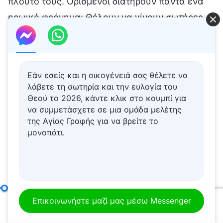
Εάν εσείς και η οικογένειά σας θέλετε να
λάβετε τη σωτηρία και την ευλογία του
Θεού το 2026, κάντε κλικ στο κουμπί για
να συμμετάσχετε σε μια ομάδα μελέτης
της Αγίας Γραφής για να βρείτε το
μονοπάτι.
Πώς να επιδιώκει κανείς την αλήθεια (20)
Μέρος δεύτερ
Επικοινωνήστε μαζί μας μέσω Messenger
00:20
01:09:24