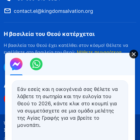
contact.el@kingdomsalvation.org
Η βασιλεία του Θεού κατέρχεται
Η βασιλεία του Θεού έχει κατέλθει στον κόσμο! Θέλετε να
εισέλθετε στη βασιλεία του Θεού;
Μάθετε περισσότερα
Επικοινωνήστε μαζί μας μέσω Messenger
Ακολουθήστε μας
Εάν εσείς και η οικογένειά σας θέλετε να
λάβετε τη σωτηρία και την ευλογία του
Θεού το 2026, κάντε κλικ στο κουμπί για
να συμμετάσχετε σε μια ομάδα μελέτης
της Αγίας Γραφής για να βρείτε το
Όροι Χρήσης
Πολιτική απορρήτου
μονοπάτι.
Συντελεστές
Πολιτική για τα Cookies
Copyright © 2026
Εκκλησία του Παντοδύναμου