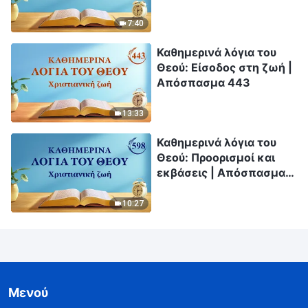
Απόσπασμα 59
7:40
Καθημερινά λόγια του
Θεού: Είσοδος στη ζωή |
Απόσπασμα 443
13:33
Καθημερινά λόγια του
Θεού: Προορισμοί και
εκβάσεις | Απόσπασμα
598
10:27
Μενού