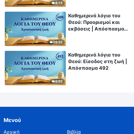
8:15
Καθημερινά λόγια του
Θεού: Προορισμοί και
εκβάσεις | Απόσπασμα
600
16:32
Καθημερινά λόγια του
Θεού: Είσοδος στη ζωή |
Απόσπασμα 492
6:02
Μενού
Αρχική
Βιβλία