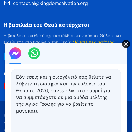
contact.el@kingdomsalvation.org
Η βασιλεία του Θεού κατέρχεται
Η βασιλεία του Θεού έχει κατέλθει στον κόσμο! Θέλετε να
εισέλθετε στη βασιλεία του Θεού;
Μάθετε περισσότερα
Επικοινωνήστε μαζί μας μέσω Messenger
Ακολουθήστε μας
Εάν εσείς και η οικογένειά σας θέλετε να
λάβετε τη σωτηρία και την ευλογία του
Θεού το 2026, κάντε κλικ στο κουμπί για
να συμμετάσχετε σε μια ομάδα μελέτης
της Αγίας Γραφής για να βρείτε το
Όροι Χρήσης
Πολιτική απορρήτου
μονοπάτι.
Συντελεστές
Πολιτική για τα Cookies
Copyright © 2026
Εκκλησία του Παντοδύναμου
Θεού
. Με την επιφύλαξη παντός νομίμου