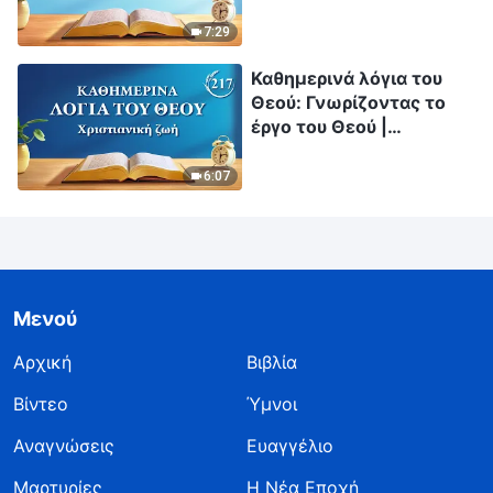
7:29
Καθημερινά λόγια του
Θεού: Γνωρίζοντας το
έργο του Θεού |
Απόσπασμα 217
6:07
Μενού
Αρχική
Βιβλία
Βίντεο
Ύμνοι
Αναγνώσεις
Ευαγγέλιο
Μαρτυρίες
Η Νέα Εποχή