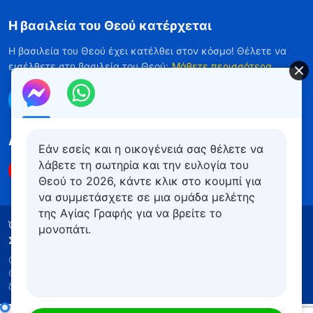
Η βασιλεία του Θεού κατέρχεται
Η βασιλεία του Θεού έχει κατέλθει στον κόσμο! Θέλετε να
εισέλθετε στη βασιλεία του Θεού;
Μάθετε περισσότερα
Επικοινωνήστε μαζί μας μέσω Messenger
Ακολουθήστε μας
Εάν εσείς και η οικογένειά σας θέλετε να
λάβετε τη σωτηρία και την ευλογία του
Θεού το 2026, κάντε κλικ στο κουμπί για
να συμμετάσχετε σε μια ομάδα μελέτης
της Αγίας Γραφής για να βρείτε το
Όροι Χρήσης
Πολιτική απορρήτου
μονοπάτι.
Συντελεστές
Πολιτική για τα Cookies
Copyright © 2026
Εκκλησία του Παντοδύναμου
Θεού
. Με την επιφύλαξη παντός νομίμου
δικαιώματος.