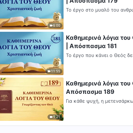
| Απόσπασμα 179
Το έργο στο μυαλό του ανθρ
άνθρωπος. Οι πάστορες και ο
6:00
Καθημερινά λόγια του 
| Απόσπασμα 181
Το έργο που κάνει ο Θεός δε
σάρκας Του· το έργο που κάν
11:55
Καθημερινά λόγια του 
Απόσπασμα 189
Για κάθε ψυχή, η μετενσάρκω
ρόλος της σε αυτή τη ζωή— σε
9:21