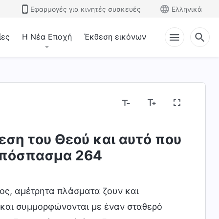
Εφαρμογές για κινητές συσκευές
Ελληνικά
ίες
Η Νέα Εποχή
Έκθεση εικόνων
εση του Θεού και αυτό που
Εκθέτοντας τις θρησκευτικές αντιλήψεις
Εκθέτ
 Απόσπασμα 264
ος, αμέτρητα πλάσματα ζουν και
 και συμμορφώνονται με έναν σταθερό