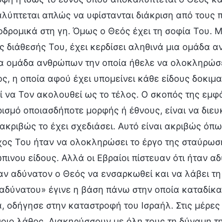
λύπτεται απλώς να υφίστανται διάκριση από τους πά
οδρομικά στη γη. Όμως ο Θεός έχει τη σοφία Του. 
ης διάθεσής Του, έχει κερδίσει αληθινά μια ομάδα α
ια ομάδα ανθρώπων την οποία ήθελε να ολοκληρώσ
ος, η οποία αφού έχει υπομείνει κάθε είδους δοκιμ
ί να Τον ακολουθεί ως το τέλος. Ο σκοπός της εμφά
ρισμό οποιασδήποτε μορφής ή έθνους, είναι να διε
ακριβώς το έχει σχεδιάσει. Αυτό είναι ακριβώς όπ
χος Του ήταν να ολοκληρώσει το έργο της σταύρωσ
πινου είδους. Αλλά οι Εβραίοι πίστευαν ότι ήταν α
ταν αδύνατον ο Θεός να ενσαρκωθεί και να λάβει τη
«αδύνατου» έγινε η βάση πάνω στην οποία καταδίκα
ά, οδήγησε στην καταστροφή του Ισραήλ. Στις μέρες
οιο λάθος. Διακηρύσσουν με όλη τους τη δύναμη τ