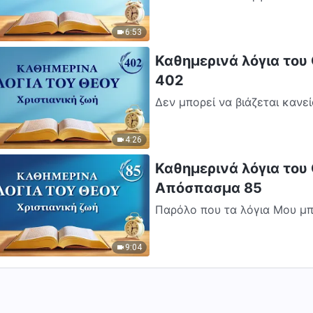
μαρτυρία του ανθρώπου. Κάθε
Θεού...
6:53
Καθημερινά λόγια του
402
Δεν μπορεί να βιάζεται κανε
ζωή. Η εξέλιξη στη ζωή δεν σ
4:26
Καθημερινά λόγια του 
Απόσπασμα 85
Παρόλο που τα λόγια Μου μπο
σωτηρία του ανθρώπου, καθώ
σάρκα...
9:04