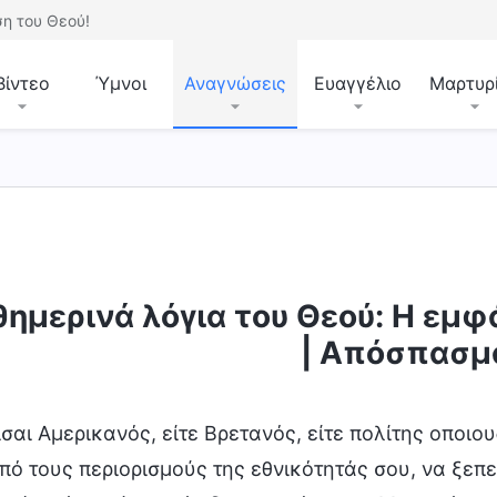
η του Θεού!
Βίντεο
Ύμνοι
Αναγνώσεις
Ευαγγέλιο
Μαρτυρ
ημερινά λόγια του Θεού: Η εμφά
κρίση τις έσχατες ημέρες
Η ενσάρκωση
Γνωρ
| Απόσπασμ
είσαι Αμερικανός, είτε Βρετανός, είτε πολίτης οποι
πό τους περιορισμούς της εθνικότητάς σου, να ξεπε