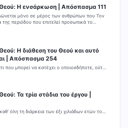
 Θεού: Η ενσάρκωση | Απόσπασμα 111
ώνεται μόνο σε μέρος των ανθρώπων που Τον
 της περιόδου που επιτελεί προσωπικά το
Θεού: Η διάθεση του Θεού και αυτό
ναι | Απόσπασμα 254
άτι που μπορεί να κατέχει ο οποιοσδήποτε, ούτε
υς. Αυτό συμβαίνει γιατί η ζωή...
εού: Τα τρία στάδια του έργου |
καθ’ όλη τη διάρκεια των έξι χιλιάδων ετών του
λις ολοκληρωθεί. Μόνο αφότου όλο αυτό...