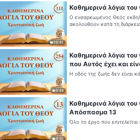
Καθημερινά λόγια του
Ο ενσαρκωμένος Θεός εκδηλ
ακολουθούν κατά τη διάρκεια
έργο...
10:41
Καθημερινά λόγια του 
που Αυτός έχει και εί
Η οδός της ζωής δεν είναι κ
εξασφαλίζεται εύκολα από όλο
5:44
Καθημερινά λόγια του Θ
Απόσπασμα 13
Όλο το έργο που επιτελείται 
σχεδίου διαχείρισης έχει μό
9:35