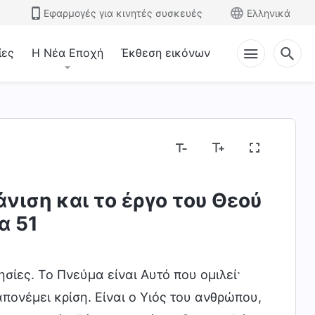
Εφαρμογές για κινητές συσκευές
Ελληνικά
ίες
Η Νέα Εποχή
Έκθεση εικόνων
νιση και το έργο του Θεού
ίζοντας το έργο του Θεού
Η διάθεση του Θεού κ
α 51
σίες. Το Πνεύμα είναι Αυτό που ομιλεί·
πονέμει κρίση. Είναι ο Υιός του ανθρώπου,