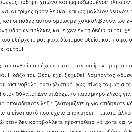
υμένος ποδήρη χιτώνα και περιεζωσμένος πλησίον
 και αι τρίχες ήσαν λευκαί και ως μαλλίον λευκόν,
, και οι πόδες αυτού όμοιοι με χαλκολίβανον, ως 
νή υδάτων πολλών, και είχεν εν τη δεξιά αυτού χει
 του εξήρχετο ρομφαία δίστομος οξεία, και η όψις 
ει αυτού!
ς του ανθρώπου έχει καταστεί αντικείμενο μαρτυρίας
τά. Η δόξα του Θεού έχει ξεχυθεί, λάμποντας αδυσ
ου ακτινοβολεί εκτυφλωτικό φως· τίνος τα μάτια τ
ί στον θάνατο! Δεν υπάρχει το παραμικρό έλεος για
για οποιαδήποτε λέξη ξεστομίζετε ή για οτιδήποτε κ
ίτε τι είναι αυτό που έχετε αποκτήσει —τίποτα άλλ
ώ όταν δεν καταβάλλετε προσπάθεια να φάτε και να
πτετε αυθαίρετα και καταστρέφετε το οικοδόμημά Μ