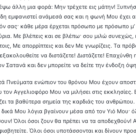
έψω άλλη μια φορά: Μην τρέχετε εις μάτην! Ξυπνήστ
δη εμφανιστεί ανάμεσά σας και η φωνή Μου έχει α
όν σας· κάθε μέρα έρχεται πρόσωπο με πρόσωπο μ’ 
ύρια. Με βλέπεις και σε βλέπω· σου μιλώ συνεχώς,
τοις, Με απορρίπτεις και δεν Με γνωρίζεις. Τα πρό
εξακολουθείτε να διστάζετε! Διστάζετε! Επαχύνθη 
ον Σατανά και δεν μπορείτε να δείτε την ένδοξη όψη
τά Πνεύματα ενώπιον του θρόνου Μου έχουν αποσταλ
ω τον Αγγελιοφόρο Μου να μιλήσει στις εκκλησίες. Εί
ζει τα βαθύτερα σημεία της καρδιάς του ανθρώπου. 
α δικά Μου λόγια βγαίνουν μέσα από τον Υιό Μου· ό
ουν! Όλοι όσοι ζουν θα πρέπει να τα αποδεχθούν! Απ
φισβητείτε. Όλοι όσοι υποτάσσονται και δίνουν πρ