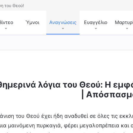
η του Θεού!
Βίντεο
Ύμνοι
Αναγνώσεις
Ευαγγέλιο
Μαρτυρ
ημερινά λόγια του Θεού: Η εμφά
κρίση τις έσχατες ημέρες
Η ενσάρκωση
Γνωρ
| Απόσπασμ
άνιση του Θεού έχει ήδη αναδυθεί σε όλες τις εκκλη
 μια μαινόμενη πυρκαγιά, φέρει μεγαλοπρέπεια και α