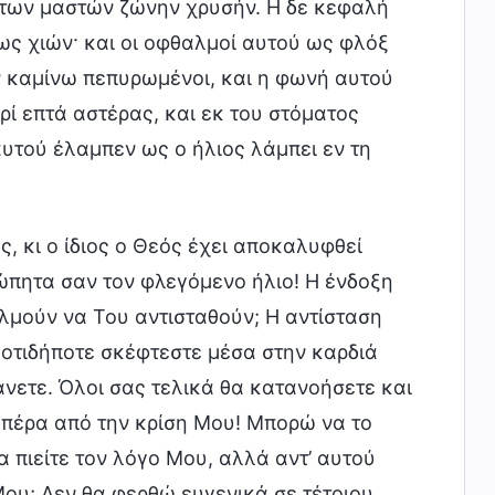
 των μαστών ζώνην χρυσήν. Η δε κεφαλή
 ως χιών· και οι οφθαλμοί αυτού ως φλόξ
εν καμίνω πεπυρωμένοι, και η φωνή αυτού
ρί επτά αστέρας, και εκ του στόματος
αυτού έλαμπεν ως ο ήλιος λάμπει εν τη
, κι ο ίδιος ο Θεός έχει αποκαλυφθεί
ώπητα σαν τον φλεγόμενο ήλιο! Η ένδοξη
ολμούν να Του αντισταθούν; Η αντίσταση
 οτιδήποτε σκέφτεστε μέσα στην καρδιά
άνετε. Όλοι σας τελικά θα κατανοήσετε και
ο πέρα από την κρίση Μου! Μπορώ να το
 πιείτε τον λόγο Μου, αλλά αντ’ αυτού
ου; Δεν θα φερθώ ευγενικά σε τέτοιου