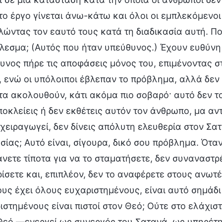
 το έργο γίνεται άνω-κάτω και όλοι οι εμπλεκόμενο
λώντας τον εαυτό τους κατά τη διαδικασία αυτή. Π
λεσμα; (Αυτός που ήταν υπεύθυνος.) Έχουν ευθύνη κ
υνος πήρε τις αποφάσεις μόνος του, επιμένοντας στ
, ενώ οι υπόλοιποι έβλεπαν το πρόβλημα, αλλά δεν 
τα ακολουθούν, κάτι ακόμα πιο σοβαρό· αυτό δεν το
ποκλείεις ή δεν εκθέτεις αυτόν τον άνθρωπο, μα αντ
 χειραγωγεί, δεν δίνεις απόλυτη ελευθερία στον Σα
σίας; Αυτό είναι, σίγουρα, δικό σου πρόβλημα. Ότα
άνετε τίποτα για να το σταματήσετε, δεν συναναστρ
ρίσετε και, επιπλέον, δεν το αναφέρετε στους ανωτ
ους έχει όλους ευχαριστημένους, είναι αυτό σημάδι
ιστημένους είναι πιστοί στον Θεό; Ούτε στο ελάχιστ
Θεό —ενεργεί ως συνεργός του Σατανά, ως υπηρέτης