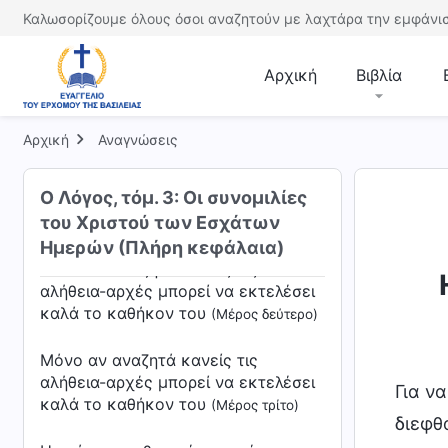
Καλωσορίζουμε όλους όσοι αναζητούν με λαχτάρα την εμφάνισ
Μόνο η αυτογνωσία βοηθά στην
επιδίωξη της αλήθειας
(Μέρος δεύτερο)
Αρχική
Βιβλία
Μόνο η αυτογνωσία βοηθά στην
επιδίωξη της αλήθειας
(Μέρος τρίτο)
Αρχική
Αναγνώσεις
Μόνο αν αναζητά κανείς τις
Ο Λόγος, τόμ. 3: Οι συνομιλίες
αλήθεια-αρχές μπορεί να εκτελέσει
του Χριστού των Εσχάτων
καλά το καθήκον του
(Μέρος πρώτο)
Ημερών (Πλήρη κεφάλαια)
Μόνο αν αναζητά κανείς τις
αλήθεια-αρχές μπορεί να εκτελέσει
καλά το καθήκον του
(Μέρος δεύτερο)
Μόνο αν αναζητά κανείς τις
αλήθεια-αρχές μπορεί να εκτελέσει
Για ν
καλά το καθήκον του
(Μέρος τρίτο)
διεφθ