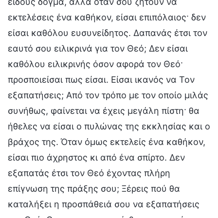
είδους δόγμα, αλλά όταν σου ζητούν να
εκτελέσεις ένα καθήκον, είσαι επιπόλαιος· δεν
είσαι καθόλου ευσυνείδητος. Δαπανάς έτσι τον
εαυτό σου ειλικρινά για τον Θεό; Δεν είσαι
καθόλου ειλικρινής όσον αφορά τον Θεό·
προσποιείσαι πως είσαι. Είσαι ικανός να Τον
εξαπατήσεις; Από τον τρόπο με τον οποίο μιλάς
συνήθως, φαίνεται να έχεις μεγάλη πίστη· θα
ήθελες να είσαι ο πυλώνας της εκκλησίας και ο
βράχος της. Όταν όμως εκτελείς ένα καθήκον,
είσαι πιο άχρηστος κι από ένα σπίρτο. Δεν
εξαπατάς έτσι τον Θεό έχοντας πλήρη
επίγνωση της πράξης σου; Ξέρεις πού θα
καταλήξει η προσπάθειά σου να εξαπατήσεις