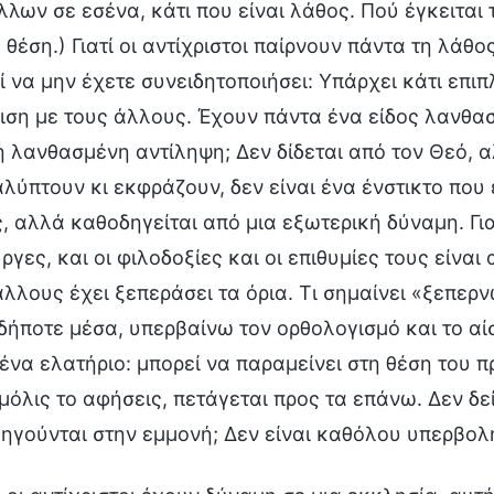
λων σε εσένα, κάτι που είναι λάθος. Πού έγκειται τ
θέση.) Γιατί οι αντίχριστοι παίρνουν πάντα τη λάθο
ί να μην έχετε συνειδητοποιήσει: Υπάρχει κάτι επι
ιση με τους άλλους. Έχουν πάντα ένα είδος λανθα
η λανθασμένη αντίληψη; Δεν δίδεται από τον Θεό, αλ
λύπτουν κι εκφράζουν, δεν είναι ένα ένστικτο που 
, αλλά καθοδηγείται από μια εξωτερική δύναμη. Γιατί
ργες, και οι φιλοδοξίες και οι επιθυμίες τους είνα
άλλους έχει ξεπεράσει τα όρια. Τι σημαίνει «ξεπερ
δήποτε μέσα, υπερβαίνω τον ορθολογισμό και το αίσ
ένα ελατήριο: μπορεί να παραμείνει στη θέση του π
μόλις το αφήσεις, πετάγεται προς τα επάνω. Δεν δεί
δηγούνται στην εμμονή; Δεν είναι καθόλου υπερβολ