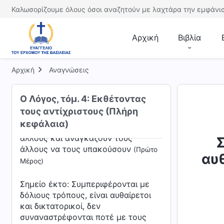
ελέγχουν τους ανθρώπους
(Πέμπτο
Καλωσορίζουμε όλους όσοι αναζητούν με λαχτάρα την εμφάνισ
Μέρος)
Σημείο πέμπτο: Παραπλανούν,
Αρχική
Βιβλία
προσελκύουν, απειλούν και
ελέγχουν τους ανθρώπους
(Έκτο
Αρχική
Αναγνώσεις
Μέρος)
Σημείο έκτο: Συμπεριφέρονται με
Ο Λόγος, τόμ. 4: Εκθέτοντας
δόλιους τρόπους, είναι αυθαίρετοι
τους αντίχριστους (Πλήρη
και δικτατορικοί, δεν
κεφάλαια)
συναναστρέφονται ποτέ με τους
άλλους και αναγκάζουν τους
Σ
άλλους να τους υπακούσουν
(Πρώτο
αυ
Μέρος)
Σημείο έκτο: Συμπεριφέρονται με
δόλιους τρόπους, είναι αυθαίρετοι
και δικτατορικοί, δεν
συναναστρέφονται ποτέ με τους