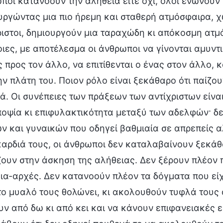
ποι κατανοούν την αλήθεια είτε όχι, όλοι ενώνουν τ
υργώντας μια πιο ήρεμη και σταθερή ατμόσφαιρα, 
ριστοι, δημιουργούν μια ταραχώδη κι απόκοσμη ατμ
οιες, με αποτέλεσμα οι άνθρωποι να γίνονται αμυντι
ς προς τον άλλο, να επιτίθενται ο ένας στον άλλο, 
ν πλάτη του. Ποιον ρόλο είναι ξεκάθαρο ότι παίζουν 
ά. Οι συνέπειες των πράξεων των αντίχριστων είναι 
οψία κι επιφυλακτικότητα μεταξύ των αδελφών· δε
ν και γυναικών που οδηγεί βαθμιαία σε απρεπείς αλ
καρδιά τους, οι άνθρωποι δεν καταλαβαίνουν ξεκά
ζουν στην άσκηση της αλήθειας. Δεν ξέρουν πλέον
ια-αρχές. Δεν κατανοούν πλέον τα δόγματα που εί
 το μυαλό τους θολώνει, κι ακολουθούν τυφλά τους 
υν από δω κι από κει και να κάνουν επιφανειακές 