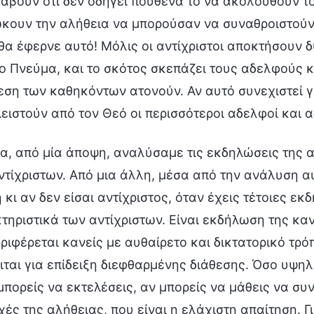
άβουν ότι δεν οδηγεί πουθενά το να ακολουθούν το
ώκουν την αλήθεια να μπορούσαν να συναθροιστούν 
θα έφερνε αυτό! Μόλις οι αντίχριστοι αποκτήσουν δ
ιο Πνεύμα, και το σκότος σκεπάζει τους αδελφούς κα
εση των καθηκόντων ατονούν. Αν αυτό συνεχιστεί γ
ειστούν από τον Θεό οι περισσότεροι αδελφοί και 
α, από μία άποψη, αναλύσαμε τις εκδηλώσεις της α
ντίχριστων. Από μια άλλη, μέσα από την ανάλυση α
κι αν δεν είσαι αντίχριστος, όταν έχεις τέτοιες εκ
τηριστικά των αντίχριστων. Είναι εκδήλωση της κα
ριφέρεται κανείς με αυθαίρετο και δικτατορικό τρόπ
ιται για επίδειξη διεφθαρμένης διάθεσης. Όσο υψηλ
 μπορείς να εκτελέσεις, αν μπορείς να μάθεις να συ
ρχές της αλήθειας, που είναι η ελάχιστη απαίτηση. 