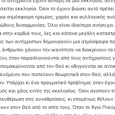
 οι αντίχριστοι έχουν δύναμη σε μια εκκλησία, αυτ
λείται εκκλησία. Όσοι το έχουν βιώσει αυτό πρέπει 
 μια ατμόσφαιρα ηρεμίας, χαράς και συλλογικής α
ώδους δυσαρμονίας. Όλοι είναι ιδιαίτερα ανήσυχοι
α στην καρδιά τους, λες και κάποια μεγάλη καταστρο
ις των αντίχριστων δημιουργούν μια ατμόσφαιρα πο
οι άνθρωποι χάνουν την ικανότητα να διακρίνουν τα
έον, όταν παραπλανιούνται από τους αντίχριστους γ
απομακρύνονται από τον Θεό κι οδηγούνται σε αντικ
ευόμενοι που πιστεύουν θεωρητικά στον Θεό, αλλά 
ον. Υπάρχει κι ένα πραγματικό πρόβλημα: όταν έχου
μός και χάος εντός της εκκλησίας. Όσοι αγαπούν τ
λευθέρωση στις συναθροίσεις, κι επομένως θέλουν 
ουν στον Θεό από το σπίτι τους. Όταν το Άγιο Πνεύμ