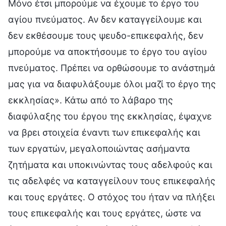
Μόνο έτσι μπορούμε να έχουμε το έργο του
αγίου πνεύματος. Αν δεν καταγγείλουμε και
δεν εκθέσουμε τους ψευδο-επικεφαλής, δεν
μπορούμε να αποκτήσουμε το έργο του αγίου
πνεύματος. Πρέπει να ορθώσουμε το ανάστημά
μας για να διαφυλάξουμε όλοι μαζί το έργο της
εκκλησίας». Κάτω από το λάβαρο της
διαφύλαξης του έργου της εκκλησίας, έψαχνε
να βρει στοιχεία έναντι των επικεφαλής και
των εργατών, μεγαλοποιώντας ασήμαντα
ζητήματα και υποκινώντας τους αδελφούς και
τις αδελφές να καταγγείλουν τους επικεφαλής
και τους εργάτες. Ο στόχος του ήταν να πλήξει
τους επικεφαλής και τους εργάτες, ώστε να