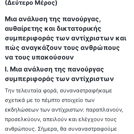
(Δεύτερο Μέρος)
Μια ανάλυση της πανούργας,
αυθαίρετης και δικτατορικής
συμπεριφοράς των αντίχριστων και
πώς αναγκάζουν τους ανθρώπους
να τους υπακούσουν
I. Μια ανάλυση της πανούργας
συμπεριφοράς των αντίχριστων
Την τελευταία φορά, συναναστραφήκαμε
σχετικά με το πέμπτο στοιχείο των
εκδηλώσεων των αντίχριστων: παραπλανούν,
προσελκύουν, απειλούν και ελέγχουν τους
ανθρώπους. Σήμερα, θα συναναστραφούμε