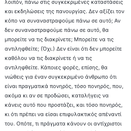
λοιπόν, πάνω στις συγκεκριμένες καταστάσεις
και εκδηλώσεις της πανουργίας. Δεν αξίζει τον
κόπο να συναναστραφούμε πάνω σε αυτό; Αν
δεν συναναστραφούμε πάνω σε αυτό, θα
μπορείτε να τις διακρίνετε; Μπορείτε να τις
αντιληφθείτε; (Όχι.) Δεν είναι ότι δεν μπορείτε
καθόλου να τις διακρίνετε ή να τις
αντιληφθείτε. Κάποιες φορές, επίσης, θα
νιώθεις για έναν συγκεκριμένο άνθρωπο ότι
είναι πραγματικά πονηρός, τόσο πονηρός, που,
ακόμα κι αν σε προδώσει, καταλήγεις να
κάνεις αυτό που προστάζει, και τόσο πονηρός,
κι ότι πρέπει να είσαι επιφυλακτικός απέναντί
του. Οπότε, τι πράγματα κάνουν οι αντίχριστοι