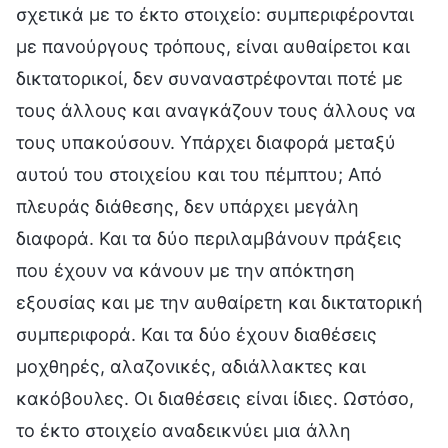
σχετικά με το έκτο στοιχείο: συμπεριφέρονται
με πανούργους τρόπους, είναι αυθαίρετοι και
δικτατορικοί, δεν συναναστρέφονται ποτέ με
τους άλλους και αναγκάζουν τους άλλους να
τους υπακούσουν. Υπάρχει διαφορά μεταξύ
αυτού του στοιχείου και του πέμπτου; Από
πλευράς διάθεσης, δεν υπάρχει μεγάλη
διαφορά. Και τα δύο περιλαμβάνουν πράξεις
που έχουν να κάνουν με την απόκτηση
εξουσίας και με την αυθαίρετη και δικτατορική
συμπεριφορά. Και τα δύο έχουν διαθέσεις
μοχθηρές, αλαζονικές, αδιάλλακτες και
κακόβουλες. Οι διαθέσεις είναι ίδιες. Ωστόσο,
το έκτο στοιχείο αναδεικνύει μια άλλη