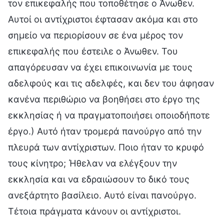
τον επικεφαλής που τοποθέτησε ο Άνωθεν.
Αυτοί οι αντίχριστοι έφτασαν ακόμα και στο
σημείο να περιορίσουν σε ένα μέρος τον
επικεφαλής που έστειλε ο Άνωθεν. Του
απαγόρευσαν να έχει επικοινωνία με τους
αδελφούς και τις αδελφές, και δεν του άφησαν
κανένα περιθώριο να βοηθήσει στο έργο της
εκκλησίας ή να πραγματοποιήσει οποιοδήποτε
έργο.) Αυτό ήταν τρομερά πανούργο από την
πλευρά των αντίχριστων. Ποιο ήταν το κρυφό
τους κίνητρο; Ήθελαν να ελέγξουν την
εκκλησία και να εδραιώσουν το δικό τους
ανεξάρτητο βασίλειο. Αυτό είναι πανούργο.
Τέτοια πράγματα κάνουν οι αντίχριστοι.