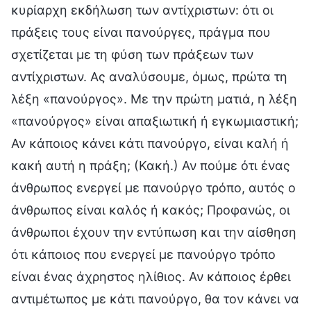
κυρίαρχη εκδήλωση των αντίχριστων: ότι οι
πράξεις τους είναι πανούργες, πράγμα που
σχετίζεται με τη φύση των πράξεων των
αντίχριστων. Ας αναλύσουμε, όμως, πρώτα τη
λέξη «πανούργος». Με την πρώτη ματιά, η λέξη
«πανούργος» είναι απαξιωτική ή εγκωμιαστική;
Αν κάποιος κάνει κάτι πανούργο, είναι καλή ή
κακή αυτή η πράξη; (Κακή.) Αν πούμε ότι ένας
άνθρωπος ενεργεί με πανούργο τρόπο, αυτός ο
άνθρωπος είναι καλός ή κακός; Προφανώς, οι
άνθρωποι έχουν την εντύπωση και την αίσθηση
ότι κάποιος που ενεργεί με πανούργο τρόπο
είναι ένας άχρηστος ηλίθιος. Αν κάποιος έρθει
αντιμέτωπος με κάτι πανούργο, θα τον κάνει να