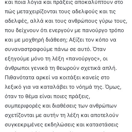
και ποια λόγια και πράξεις αποκαλύπτουν στο
πώς μεταχειρίζονται τους αδελφούς και τις
αδελφές, αλλά και τους ανθρώπους γύρω τους,
που δείχνουν ότι ενεργούν με πανούργο τρόπο
και με μοχθηρή διάθεση; Αξίζει τον κόπο να
συναναστραφούμε πάνω σε αυτό. Όταν
εξηγούμε μόνο τη λέξη «πανούργος», οι
άνθρωποι γενικά τη θεωρούν σχετικά απλή.
Πιθανότατα αρκεί να κοιτάξει κανείς στο
λεξικό για να καταλάβει το νόημά της. Όμως,
όταν το θέμα είναι ποιες πράξεις,
συμπεριφορές και διαθέσεις των ανθρώπων
σχετίζονται με αυτήν τη λέξη και αποτελούν
συγκεκριμένες εκδηλώσεις και καταστάσεις