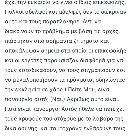
έχει την ευκαιρία να γίνει ο ίδιος επικεφαλής.
Πολλοί αδελφοί και αδελφές δεν το διέκριναν
αυτό και τους παραπλάνησε. Αντί να
διακρίνουν το πρόβλημα με βάση τις αρχές,
πιάστηκαν από ασήμαντα ζητήματα και
αποκάλυψαν σημεία στα οποία οι επικεφαλής
και οι εργάτες παρουσίαζαν διαφθορά για να
τους καταδικάσουν, να τους στιγματίσουν και
να μεγαλοποιήσουν τα πράγματα, οδηγώντας
την εκκλησία σε χάος.) Πείτε Μου, είναι
πανουργία αυτό; (Ναι.) Ακριβώς αυτό είναι.
Γιατί είναι πανούργο; Αυτός ήθελε να πετύχει
τους κρυφούς του στόχους με το λάβαρο της
δικαιοσύνης, και ταυτόχρονα ενθάρρυνε τους