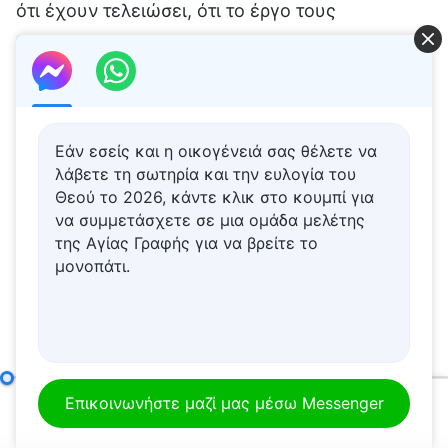
Εάν εσείς και η οικογένειά σας θέλετε να
λάβετε τη σωτηρία και την ευλογία του
Θεού το 2026, κάντε κλικ στο κουμπί για
να συμμετάσχετε σε μια ομάδα μελέτης
της Αγίας Γραφής για να βρείτε το
μονοπάτι.
Οι ψευδο-επικεφαλής δεν ρωτάνε ποτέ για τις
εργασιακές συνθήκες των εποπτών των
Οι ευθύνες των επικεφαλής και των εργατών (3)
Μέρος
Επικοινωνήστε μαζί μας μέσω Messenger
διαφόρων ομάδων ούτε τις παρακολουθούν.
00:00
37:41