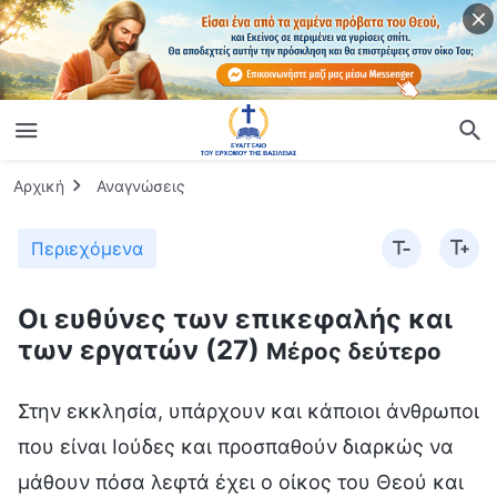
Αρχική
Αναγνώσεις
Περιεχόμενα
Οι ευθύνες των επικεφαλής και
των εργατών (27)
Μέρος δεύτερο
Στην εκκλησία, υπάρχουν και κάποιοι άνθρωποι που είναι Ιούδες και προσπαθούν διαρκώς να μάθουν πόσα λεφτά έχει ο οίκος του Θεού και ποιος κάνει τις μεγαλύτερες προσφορές στην εκκλησία. Οι άλλοι τους λένε: «Δεν γίνεται να σου το πούμε αυτό. Δεν θα σε ωφελήσει να το μάθεις, κι εξάλλου, δεν είναι ένα ζήτημα για το οποίο πρέπει να ρωτάς». Μόλις το ακούσουν αυτό, γίνονται εχθρικοί και λένε: «Όλοι φυλάγεστε από μένα, με υποτιμάτε, δεν με μεταχειρίζεστε ως έναν από τους αδελφούς και τις αδελφές· με μεταχειρίζεστε σαν ξένο. Ξέρω σε ποιανού το σπίτι φυλάγονται τα χρήματα της εκκλησίας. Θα σας αναφέρω και θα φέρω την αστυνομία να τα κατασχέσει όλα· και τότε θα ανακαλύψω πόσα είναι τα λεφτά!» Όποτε συμβαίνει κάτι, θέλουν να πουλήσουν ή να αναφέρουν τους άλλους· η μόνη περίπτωση που δεν αναφέρουν τίποτε είναι όταν προκαλούν αναστάτωση οι ψευδοεπικεφαλής, οι αντίχριστοι και οι κακοί άνθρωποι στην εκκλησία. Ή, ακόμα κι όταν βλέπουν ψευδοεπικεφαλής και αντίχριστους να κλέβουν ή να υφαρπάζουν τις προσφορές, ποτέ δεν εκθέτουν ούτε αναφέρουν αυτές τις ενέργειες, αλλά ούτε κι ενημερώνουν τον οίκο του Θεού. Δεν τους απασχολούν τέτοια ζητήματα. Αν, όμως, κάποιος αδελφός ή αδελφή τούς προκαλέσει, τους προσβάλει ή τους μειώσει, θα πάνε και θα τον αναφέρουν. Ή αν κάποια εργασιακή ρύθμιση του οίκου του Θεού δεν συμφωνεί με τις αντιλήψεις τους, κι έτσι τους φέρνει σε αμηχανία ή σε δύσκολη θέση, αρχίζουν να σκέφτονται: «Θα σε αναφέρω! Θα φροντίσω να χάσεις τη θέση του επικεφαλής της εκκλησίας, θα φροντίσω να αποτύχει το έργο της εκκλησίας, θα φροντίσω να διαλυθεί η εκκλησία!» Είδατε; Μέχρι και γι’ αυτό θέλουν να αναφέρουν τον επικεφαλής της εκκλησίας. Σε μερικές εκκλησίες, επιλέγονται διάφοροι άνθρωποι που είναι κατάλληλοι για να κάνουν καθήκον στο εξωτερικό, καθώς το επιτρέπει η οικογενειακή και η προσωπική τους κατάσταση, πληρούν τις απαιτήσεις του οίκου του Θεού, και συμφωνούν όλοι οι αδελφοί και οι αδελφές. Όσοι είναι Ιούδες, όταν το βλέπουν αυτό, σκέφτονται: «Εμένα δεν μου συμβαίνουν ποτέ τόσο ωραία πράγματα. Οφείλω να σας αναφέρω! Θα πω στην αστυνομία ότι κάποιοι από την εκκλησία μας θα πάνε στο εξωτερικό για να κάνουν το καθήκον τους. Θα φροντίσω να μην μπορέσετε να φύγετε απ’ τη χώρα. Θα φροντίσω να σας συλλάβει ο μεγάλος κόκκινος δράκοντας ή θα βάλω την κυβέρνηση να σας παρακολουθεί, κι έτσι ούτε στα σπίτια σας δεν θα μπορείτε να γυρίσετε!» Εφόσον οι αδελφοί και οι αδελφές δεν μπορούν να πάνε στο εξωτερικό, οι άνθρωποι αυτοί νιώθουν ικανοποιημένοι. Τι λέτε; Δεν είναι πιο σοβαρή η φύση των πράξεων αυτών των ανθρώπων από εκείνων που διαταράσσουν και αναστατώνουν ενίοτε; (Ναι.) Αυτού του είδους οι άνθρωποι αποτελούν μεγάλο πρόβλημα. Δεν έχουν θεοφοβούμενη καρδιά και δεν έχουν καθόλου φόβο Θεού. Όποια κι αν είναι η κατάσταση ή ο λόγος, από τη στιγμή που τα πράγματα δεν πάνε κατ’ ευχήν, θέλουν να αναφέρουν την εκκλησία και να πουλήσουν τους αδελφούς και τις αδελφές. Είναι διάβολοι! Η εκκλησία πρέπει, όταν ανακαλύπτει τέτοιους ανθρώπους, να τους αποπέμπει ή να τους αποβάλει το ταχύτερο δυνατό για να αποφευχθούν μελλοντικά προβλήματα. Αν το σημερινό περιβάλλον δεν το επιτρέπει αυτό ή αν δεν έχουν ωριμάσει ακόμα οι συνθήκες, τότε πρέπει να τίθενται υπό αυστηρή παρακολούθηση κι επίβλεψη, και πρέπει να έχουν όλοι τον νου τους. Όταν το επιτρέπουν οι συνθήκες, δεν πρέπει με τίποτα να υπάρχει ανοχή απέναντι σ’ αυτά τα επικίνδυνα άτομα. Να τα αποπέμπετε ή να τα αποβάλετε όσο το δυνατόν νωρίτερα και γρηγορότερα. Μην περιμένετε μέχρι να πουλήσουν την εκκλησία και να επιφέρουν επιπτώσεις για να δράσετε. Μόλις το κάνουν, κι αυτό επιφέρει πραγματικές επιπτώσεις, οι απώλειες θα είναι μεγάλες. Ποιος ξέρει πόσοι αδελφοί και αδελφές δεν θα έχουν σπίτι για να επιστρέψουν, ή μπορεί ακόμα και να συλληφθούν και να μπουν στη φυλακή. Ίσως πολλοί αδελφοί και αδελφές να μην μπορούν πλέον να κάνουν το καθήκον τους ή να ζήσουν εκκλησιαστική ζωή. Οι επιπτώσεις θα είναι αδιανόητες. Αν, λοιπόν, ως επικεφαλής και εργάτες, εντοπίζετε στην εκκλησία άτομα που είναι Ιούδες, πρέπει να τα αποπέμπετε ή να τα αποβάλετε έγκαιρα. Αν, ως αδελφός και αδελφή, εντοπίσετε τέτοιους ανθρώπους, πρέπει να τους αναφέρετε όσο πιο νωρίς γίνεται στους επικεφαλής και στους εργάτες της εκκλησίας. Πρόκειται για ένα ζήτημα που σχετίζεται με την ασφάλεια των αδελφών της εκκλησίας, αλλά και τη δική σου. Να μη σκέφτεσαι: «Εδώ που τα λέμε, δεν έχουν όντως προβεί ακόμα σε προδοσία, άρα δεν υπάρχει πρόβλημα· απλώς έχουν θυμώσει τώρα και μιλάνε έτσι». Όλοι θυμώνουν. Κάποιοι άνθρωποι, όταν θυμώνουν, ίσως να πουν το πολύ πολύ κάποιες σκληρές κουβέντες, να κάνουν ένα μικρό ξέσπασμα ή να παραμείνουν αρνητικοί για κάνα δυο μέρες, αλλά από τη στιγμή που έχουν θεοφοβούμενη καρδιά, που έχουν φόβο Θεού στην καρδιά τους και έχουν κάποια συνείδηση και λογική, αλλά και τα στοιχειώδη όρια διαγωγής, δεν θα έκαναν ποτέ πράγματα που κάνουν κακό στους άλλους, με τίποτα. Όσοι είναι εκ φύσεως Ιούδες, ωστόσο, είναι άλλη περίπτωση. Αυτοί μπορούν να αναφέρουν την εκκλησία, τους αδελφούς και τις αδελφές με το παραμικρό, και θέλουν πάντα να χρησιμοποιούν τις δυνάμεις του Σατανά για να απειλούν τους αδελφούς, τις αδελφές και την εκκλησία προκειμένου να πετύχουν τους στόχους τους. Αυτοί οι άνθρωποι είναι εναρμονισμένοι με τους δαίμονες —δεν έχουν σε καμία περίπτωση τα στοιχειώδη όρια όσον αφορά τη διαγωγή τους. Γι’ αυτό, και οι επικεφαλής της εκκλησίας, αλλά και οι αδελφοί και οι αδελφές πρέπει να είναι ιδιαίτερα προσεκτικοί απέναντι σ’ αυτούς που μπορούν να αναφέρουν την εκκλησία με το παραμικρό. Αν κάποιος εντοπίσει τέτοιους ανθρώπους οι οποίοι είναι παράλογοι, προκαλούν επίτηδες προβλήματα και δεν χαμπαριάζουν από λογική, πρέπει να τους αναφέρει αμέσως στους επικεφαλής και τους εργάτες, και στη συνέχεια να τους παρακολουθεί και να τους επιβλέπει. Αν οι επικεφαλής της εκκλησίας εντοπίσουν τέτοιους ανθρώπους, πρέπει να καταρτίσουν το συντομότερο δυνατό ένα σχέδιο για να χειριστούν και να διευθετήσουν την κατάσταση. Πρέπει να προστατέψουν τους αδελφούς και τις αδελφές, καθώς και να προστατέψουν την εκκλησιαστική ζωή και το έργο της εκκλησίας ώστε να μην τα βλάψουν και να μην τα αναστατώσουν αυτοί οι άνθρωποι. Όταν οι άνθρωποι αυτοί λένε πως θα αναφέρουν την εκκλησία ή τους αδελφούς και τις αδελφές, μη θεωρείτε ότι πρόκειται απλώς για κάτι που λένε μέσα στον θυμό τους, με αποτέλεσμα να χαλαρώνετε. Βασικά, το γεγονός ότι λένε συχνά τέτοια πράγματα αποτελεί απόδειξη ότι αυτή η ιδέα υπάρχει ήδη στο μυαλό τους. Αν σκέφτονται έτσι, τότε είναι ικανοί και να το κάνουν πράξη. Κάποιες φορές, όταν λένε «Θα σε αναφέρω», μπορεί να μην το πραγματοποιήσουν, αλλά ποιος ξέρει πότε μπορεί τελικά να το κάνουν στ’ αλήθεια. Μόλις το κάνουν, οι επιπτώσεις θα είναι ασύλληπτες. Αν, λοιπόν, αντιμετωπίζεις συνέχεια την κουβέντα «Θα σε αναφέρω», ως κάτι που απλώς λένε στον θυμό τους, τότε είσαι άσχετος και χαζός. Δεν έχεις διακρίνει την ουσία της ανθρώπινης φύσης τους μέσα από αυτά τα λόγια, κι αυτό είναι λάθος. Το ότι μπορούν και λένε «Θα σε αναφέρω» ως απειλή προς τους άλλους με το παραμικρό δεν είναι σε καμία περίπτωση ένα απλό σχόλιο μέσα στον θυμό τους· δείχνει ότι έχουν τη φύση του Ιούδα και ότι δεν έχουν τα στοιχειώδη όρια στη διαγωγή τους. Τι παλιάνθρωπος είναι κάποιος που δεν έχει τα στοιχειώδη όρια στη διαγωγή του; Κάποιος που δεν έχει συνείδηση και ορθολογισμό. Αυτοί, εφόσον δεν έχουν συνείδηση, μπορούν να διαπράξουν κάθε είδους κακή πράξη ενώ, εφόσον δεν έχουν ορθολογισμό, μπορούν και ενεργούν πέρα από τα όρια του ορθολογισμού, και κάνουν ένα σωρό ανοησίες. Είναι πιθανό, αφότου αναφέρουν την εκκλησία και δουν να συλλαμβάνονται οι αδελφοί κι οι αδελφές και να ζημιώνεται το έργο της εκκλησίας, να δακρύσουν και να δηλώσουν μετανιωμένοι. Ωστόσο, αυτοί οι παράλογοι άνθρωποι που προκαλούν επίτηδες προβλήματα λειτουργούν χωρίς ορθολογισμό· όταν τους τύχει μια παρόμοια κατάσταση στο μέλλον, θα αναφέρουν και πάλι την εκκλησία. Αυτό δεν υποδεικνύει ότι υπάρχει κάποιο πρόβλημα στη φύση τους; Τέτοια ακριβώς είναι η φύση-ουσία τους. Κάποιοι επικεφαλής της εκκλησίας πιστεύουν ακόμα ότι τα όσα λένε αυτοί οι άνθρωποι είναι απλώς λόγια θυμού και ότι δεν έχουν κακή φύση. Θεωρούν πως κάτι τέτοιο δεν αποτελεί φυσική αποκάλυψη της ανθρώπινης φύσης τους και δεν αντιπροσωπεύει την ανθρώπινη φύση τους. Είναι λάθος αυτή η άποψη; (Ναι.) Ακόμα κι αν δεν συνηθίζουν να εκδηλώνουν συμπεριφορά που δείχνει ελεεινό χαρακτήρα, μόνο και μόνο το ότι λένε συχνά πως θα αναφέρουν τους αδελφούς και τις αδελφές, και το γεγονός ότι ακόμα και το ελάχιστο πράγμα που τους δυσαρεστεί μπορεί να τους κάνει να σκεφτούν να τους αναφέρουν, αρκεί για να αποδείξει ότι ο χαρακτήρας τους είναι άθλιος και ελεεινός, κι ότι δεν είναι αξιόπιστοι. Τέτοιοι άνθρωποι δεν έχουν συνείδηση ούτε λογική. Συμπεριφέρονται όπως θέλουν, κάνουν ό,τι θέλουν ανάλογα με τα συμφέροντα και τις προτιμήσεις τους, δίχως κανένα όριο στη συνείδησή τους. Η αντιμετώπιση τέτοιων ανθρώπων θα πρέπει να είναι η αποπομπή, ενώ δεν υπάρχει λόγος για επιείκεια απέναντί τους, γιατί δεν είναι παιδιά· είναι ενήλικες και πρέπει να ξέρουν τις συνέπειες που θα έχουν αν αναφέρουν τους αδελφούς και τις αδελφές και την εκκλησία. Ξέρουν πολύ καλά ότι αυτή είναι η πιο αδίστακτη κίνηση, η πιο αποτελεσματική. Το θεωρούν ως ατού τους, ως τον απόλυτο τρόπο για να εκδικηθούν τους αδελφούς, τις αδελφές και την εκκλησία. Για πείτε Μου, δεν είναι διάβολοι αυτού του είδους οι άνθρωποι; (Ναι.) Και τότε, γιατί να δείξεις επιείκεια στους διαβόλους; Χρειάζεται να περιμένεις μέχρι να τους δεις να υποδεικνύουν φανερά τους αδελφούς, τις αδελφές και τις οικογένειες υποδοχής στον μεγάλο κόκκινο δράκοντα, μόνο και μόνο για να αναγνωρίσεις ότι είναι Ιούδες; Μέχρι να τα δεις όλα αυτά και να τους χαρακτηρίσεις, θα είναι ήδη πολύ αργά. Η αλήθεια είναι πως η φύση-ουσία τους φανερώνεται ήδη από τη στιγμή που αρχίζουν να φωνάζουν ότι θα αναφέρουν την εκκλησία μόλις αντιμετωπίσουν κάποιο ζήτημα. Μην περιμένετε μέχρι να ενεργήσουν για να τους διακρίνετε και να τους αποπέμψετε· τότε θα είναι πολύ αργά. Αν κανένας, ούτε ο επικεφαλής της εκκλησίας ούτε κάποιος αδελφός