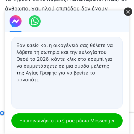
Εάν εσείς και η οικογένειά σας θέλετε να
λάβετε τη σωτηρία και την ευλογία του
Θεού το 2026, κάντε κλικ στο κουμπί για
να συμμετάσχετε σε μια ομάδα μελέτης
της Αγίας Γραφής για να βρείτε το
μονοπάτι.
Πώς να επιδιώκει κανείς την αλήθεια (8)
Μέρος δεύτερο
Επικοινωνήστε μαζί μας μέσω Messenger
00:00
54:07