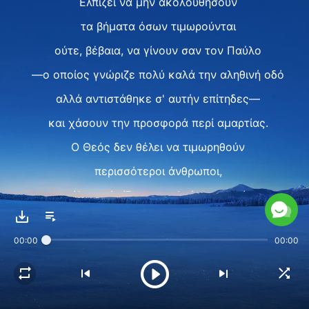
Ελπίζει να μην ακολουθήσουν
τα βήματα όσων τιμωρούνται
ούτε, βέβαια, να γίνουν σαν τον Παύλο
—ο οποίος γνώριζε πολύ καλά την αληθινή οδό
αλλά αντιστάθηκε σ' αυτήν επίτηδες—
και χάσουν την προσφορά περί αμαρτίας.
Ο Θεός δεν θέλει να τιμωρηθούν
περισσότεροι άνθρωποι,
κι αντίθετα ελπίζει να σωθούν περισσότεροι
και να συμβαδίσουν περισσότεροι άνθρωποι
00:00
00:00
με τα βήματά Του
και να εισέλθουν στη βασιλεία Του.
II