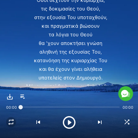
Όσοι δεχτούν την κυριαρχία,
τις δοκιμασίες του Θεού,
στην εξουσία Του υποταχθούν,
και πραγματικά βιώσουν
τα λόγια του Θεού
θα 'χουν αποκτήσει γνώση
αληθινή της εξουσίας Του,
κατανόηση της κυριαρχίας Του
και θα έχουν γίνει αλήθεια
υποτελείς στον Δημιουργό.
Μόνον αυτοί θα 'χουν σωθεί αληθινά.
Να να να να να…..
Όσοι δέχονται τον κανόνα του Θεού
00:00
00:00
ξέρουν με πάσα βεβαιότητα
ότι ο Θεός ελέγχει τη μοίρα
ολόκληρης της ανθρωπότητας.