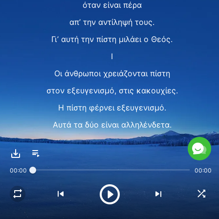
όταν είναι πέρα
απ’ την αντίληψή τους.
Γι’ αυτή την πίστη μιλάει ο Θεός.
I
Οι άνθρωποι χρειάζονται πίστη
στον εξευγενισμό, στις κακουχίες.
Η πίστη φέρνει εξευγενισμό.
Αυτά τα δύο είναι αλληλένδετα.
Ανεξάρτητα απ’ το περιβάλλον σου,
ή το πώς ο Θεός εργάζεται μέσα σου,
00:00
00:00
ν’ αναζητάς την αλήθεια, τη ζωή,
μέσα σου να γίνεται το έργο του Θεού,
αναζήτησε τις πράξεις Του