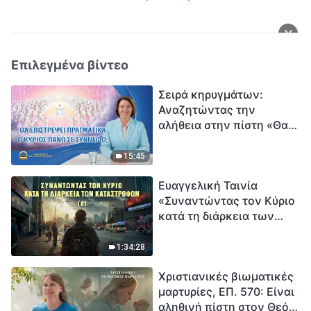
Επιλεγμένα βίντεο
Σειρά κηρυγμάτων:
Αναζητώντας την
αλήθεια στην πίστη «Θα
επιστρέψει πραγματικά ο
Κύριος πάνω σε
15:45
σύννεφο;»
Ευαγγελική Ταινία
«Συναντώντας τον Κύριο
κατά τη διάρκεια των
καταστροφών» (B) Η Γη
εισέρχεται σε μια
1:34:28
«περίοδο μαζικής
Χριστιανικές βιωματικές
εξαφάνισης». Οι
μαρτυρίες, ΕΠ. 570: Είναι
καταστροφές χτυπούν.
αληθινή πίστη στον Θεό
Ξεκινά η αντίστροφη