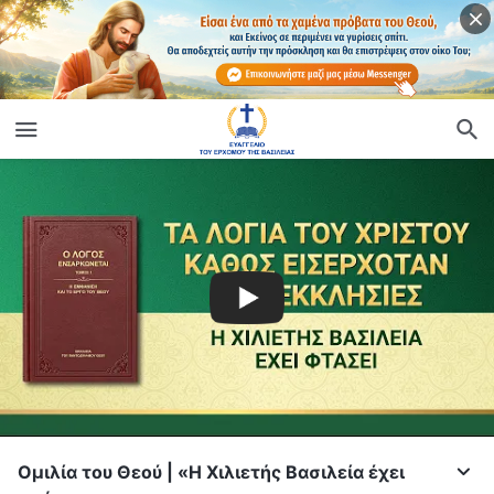
Ομιλία του Θεού | «Η Χιλιετής Βασιλεία έχει