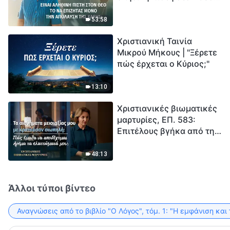
το να επιζητάς μόνο την
μέτρηση για την
απόλαυση της χάρης;
ανθρωπότητα. Έχεις βρει
53:58
τρόπο να επιβιώσεις;
Χριστιανική Ταινία
Μικρού Μήκους | "Ξέρετε
πώς έρχεται ο Κύριος;"
13:10
Χριστιανικές βιωματικές
μαρτυρίες, ΕΠ. 583:
Επιτέλους βγήκα από τη
σκιά της κατωτερότητας
48:13
Άλλοι τύποι βίντεο
Αναγνώσεις από το βιβλίο "Ο Λόγος", τόμ. 1: "Η εμφάνιση και