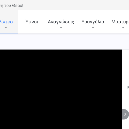
η του Θεού!
Βίντεο
Ύμνοι
Αναγνώσεις
Ευαγγέλιο
Μαρτυρ