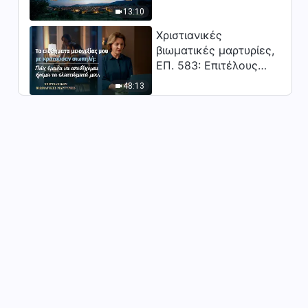
Κύριος;"
13:10
Ευαγγελική χορωδία | «Η
κρίση του Θεού
Χριστιανικές
αποκαλύπτεται πλήρως»
βιωματικές μαρτυρίες,
5:19
ΕΠ. 583: Επιτέλους
βγήκα από τη σκιά της
Ευαγγελική χορωδία | «Η
48:13
κατωτερότητας
Βασίλεια»
7:54