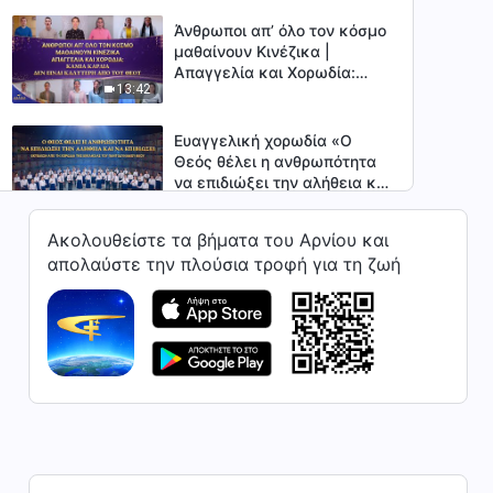
Εθνικών» | Φωνές
δοξολογίας 2026
Άνθρωποι απ’ όλο τον κόσμο
μαθαίνουν Κινέζικα |
Απαγγελία και Χορωδία:
13:42
Καμία καρδιά δεν είναι
καλύτερη από του Θεού
Ευαγγελική χορωδία «Ο
Θεός θέλει η ανθρωπότητα
να επιδιώξει την αλήθεια και
10:18
να επιβιώσει»
Ακολουθείστε τα βήματα του Αρνίου και
Ευαγγελική χορωδία «Δεν
απολαύστε την πλούσια τροφή για τη ζωή
μπορούμε να σταματήσουμε
να τραγουδάμε τραγούδια
5:48
αγάπης για τον Θεό»
Ευαγγελική χορωδία «Ο
Χριστός των εσχάτων
ημερών είναι η πύλη του
5:20
ανθρώπου για την βασιλεία»
Ευαγγελική χορωδία «Το
τραγούδι των νικητών»