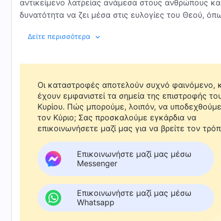
αντικείμενο λατρείας ανάμεσα στους ανθρώπους κα
δυνατότητα να ζει μέσα στις ευλογίες του Θεού, ό
του Ιεχωβά και όπως ζούσαν ο Αδάμ κι η Εύα, τους 
Δείτε περισσότερα
Εδέμ.
Το έργο του Θεού προελαύνει σαν ένα ισχυρό κύμα. 
κανείς δεν μπορεί να σταματήσει την προέλασή Του.
Οι καταστροφές αποτελούν συχνό φαινόμενο, κ
που Τον αναζητούν και διψάνε γι’ Αυτόν, μπορούν ν
έχουν εμφανιστεί τα σημεία της επιστροφής το
υπόσχεσή Του. Όσοι δεν το κάνουν θα υποστούν συντ
Κυρίου. Πώς μπορούμε, λοιπόν, να υποδεχθούμ
τον Κύριο; Σας προσκαλούμε εγκάρδια να
Από το «Ο Λόγος», τόμ. 1: «Η εμφάνιση και το έργο του 
επικοινωνήσετε μαζί μας για να βρείτε τον τρόπ
Επικοινωνήστε μαζί μας μέσω
Messenger
Επικοινωνήστε μαζί μας μέσω
Whatsapp