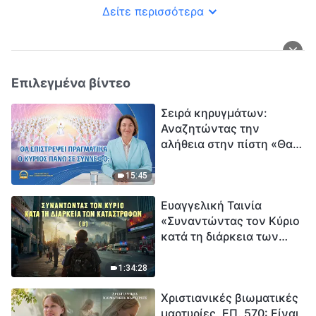
Δείτε περισσότερα
Επιλεγμένα βίντεο
Σειρά κηρυγμάτων:
Αναζητώντας την
αλήθεια στην πίστη «Θα
επιστρέψει πραγματικά ο
Κύριος πάνω σε
15:45
σύννεφο;»
Ευαγγελική Ταινία
«Συναντώντας τον Κύριο
κατά τη διάρκεια των
καταστροφών» (B) Η Γη
εισέρχεται σε μια
1:34:28
«περίοδο μαζικής
Χριστιανικές βιωματικές
εξαφάνισης». Οι
μαρτυρίες, ΕΠ. 570: Είναι
καταστροφές χτυπούν.