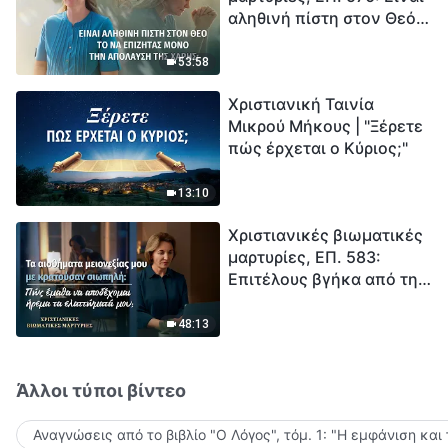
αληθινή πίστη στον Θεό
Ξεκινά η αντίστροφη
το να επιζητάς μόνο την
μέτρηση για την
απόλαυση της χάρης;
ανθρωπότητα. Έχεις βρει
53:58
τρόπο να επιβιώσεις;
Χριστιανική Ταινία
Μικρού Μήκους | "Ξέρετε
πώς έρχεται ο Κύριος;"
13:10
Χριστιανικές βιωματικές
μαρτυρίες, ΕΠ. 583:
Επιτέλους βγήκα από τη
σκιά της κατωτερότητας
48:13
Άλλοι τύποι βίντεο
Αναγνώσεις από το βιβλίο "Ο Λόγος", τόμ. 1: "Η εμφάνιση και