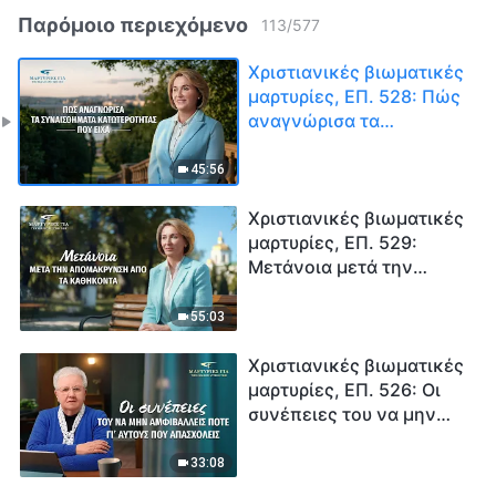
Παρόμοιο περιεχόμενο
113
/
577
Χριστιανικές βιωματικές
μαρτυρίες, ΕΠ. 528: Πώς
αναγνώρισα τα
συναισθήματα
κατωτερότητας που είχα
45:56
Χριστιανικές βιωματικές
μαρτυρίες, ΕΠ. 529:
Μετάνοια μετά την
απομάκρυνση από τα
καθήκοντα
55:03
Χριστιανικές βιωματικές
μαρτυρίες, ΕΠ. 526: Οι
συνέπειες του να μην
αμφιβάλλεις ποτέ γι’
αυτούς που απασχολείς
33:08