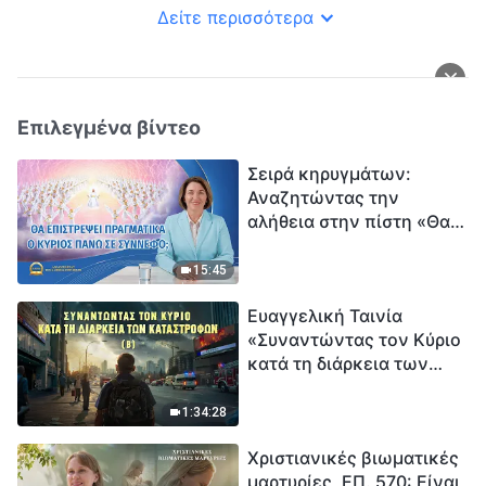
Δείτε περισσότερα
Επιλεγμένα βίντεο
Σειρά κηρυγμάτων:
Αναζητώντας την
αλήθεια στην πίστη «Θα
επιστρέψει πραγματικά ο
Κύριος πάνω σε
15:45
σύννεφο;»
Ευαγγελική Ταινία
«Συναντώντας τον Κύριο
κατά τη διάρκεια των
καταστροφών» (B) Η Γη
εισέρχεται σε μια
1:34:28
«περίοδο μαζικής
Χριστιανικές βιωματικές
εξαφάνισης». Οι
μαρτυρίες, ΕΠ. 570: Είναι
καταστροφές χτυπούν.