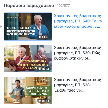
Παρόμοιο περιεχόμενο
102
/
577
Χριστιανικές βιωματικές
μαρτυρίες, ΕΠ. 540: Το να
είσαι καλός σημαίνει να
έχεις καλή ανθρώπινη
φύση;
54:01
Χριστιανικές βιωματικές
μαρτυρίες, ΕΠ. 539: Πώς
εξαφανίστηκαν οι
προθέσεις μου να
ευλογηθώ
45:33
Χριστιανικές βιωματικές
μαρτυρίες, ΕΠ. 538:
Έμαθα πώς να
αντιμετωπίζω σωστά το
καθήκον μου
35:44