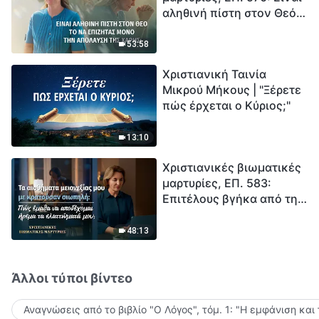
αληθινή πίστη στον Θεό
Ξεκινά η αντίστροφη
το να επιζητάς μόνο την
μέτρηση για την
απόλαυση της χάρης;
ανθρωπότητα. Έχεις βρει
53:58
τρόπο να επιβιώσεις;
Χριστιανική Ταινία
Μικρού Μήκους | "Ξέρετε
πώς έρχεται ο Κύριος;"
13:10
Χριστιανικές βιωματικές
μαρτυρίες, ΕΠ. 583:
Επιτέλους βγήκα από τη
σκιά της κατωτερότητας
48:13
Άλλοι τύποι βίντεο
Αναγνώσεις από το βιβλίο "Ο Λόγος", τόμ. 1: "Η εμφάνιση και