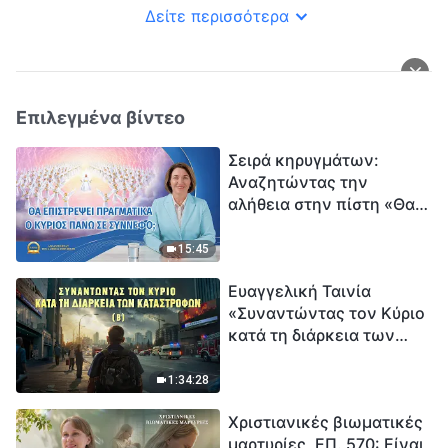
Δείτε περισσότερα
Επιλεγμένα βίντεο
Σειρά κηρυγμάτων:
Αναζητώντας την
αλήθεια στην πίστη «Θα
επιστρέψει πραγματικά ο
Κύριος πάνω σε
15:45
σύννεφο;»
Ευαγγελική Ταινία
«Συναντώντας τον Κύριο
κατά τη διάρκεια των
καταστροφών» (B) Η Γη
εισέρχεται σε μια
1:34:28
«περίοδο μαζικής
Χριστιανικές βιωματικές
εξαφάνισης». Οι
μαρτυρίες, ΕΠ. 570: Είναι
καταστροφές χτυπούν.