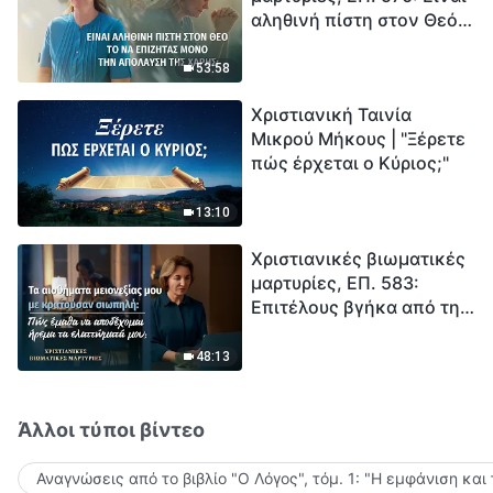
αληθινή πίστη στον Θεό
Ξεκινά η αντίστροφη
το να επιζητάς μόνο την
μέτρηση για την
απόλαυση της χάρης;
ανθρωπότητα. Έχεις βρει
53:58
τρόπο να επιβιώσεις;
Χριστιανική Ταινία
Μικρού Μήκους | "Ξέρετε
πώς έρχεται ο Κύριος;"
13:10
Χριστιανικές βιωματικές
μαρτυρίες, ΕΠ. 583:
Επιτέλους βγήκα από τη
σκιά της κατωτερότητας
48:13
Άλλοι τύποι βίντεο
Αναγνώσεις από το βιβλίο "Ο Λόγος", τόμ. 1: "Η εμφάνιση και