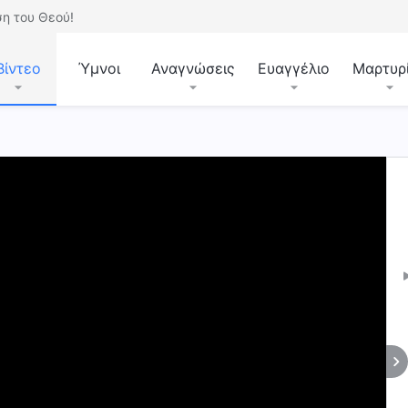
η του Θεού!
Βίντεο
Ύμνοι
Αναγνώσεις
Ευαγγέλιο
Μαρτυρ