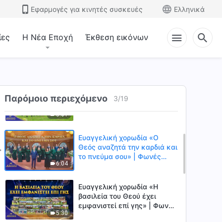
Εφαρμογές για κινητές συσκευές
Ελληνικά
ίες
Η Νέα Εποχή
Έκθεση εικόνων
Ευαγγελική χορωδία «Η
κρίση του Θεού στις
μυριάδες χώρες και τους
4:06
μυριάδες λαούς» | Φωνές
δοξολογίας 2026
Ευαγγελική χορωδία «Ο
Παρόμοιο περιεχόμενο
Θεός δημιουργεί ένα πιο
3
/
19
όμορφο αύριο για την
3:01
ανθρωπότητα» | Φωνές
δοξολογίας 2026
Ευαγγελική χορωδία «Ο
Θεός αναζητά την καρδιά και
το πνεύμα σου» | Φωνές
6:04
δοξολογίας 2026
Ευαγγελική χορωδία «Η
βασιλεία του Θεού έχει
εμφανιστεί επί γης» | Φωνές
5:30
δοξολογίας 2026