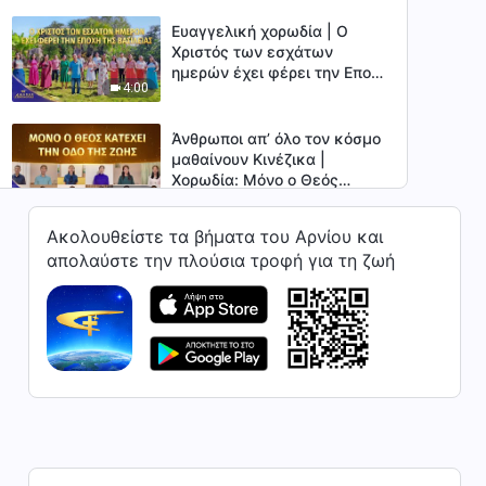
Ευαγγελική χορωδία | Ο
Χριστός των εσχάτων
ημερών έχει φέρει την Εποχή
4:00
της Βασιλείας | Φωνές
δοξολογίας 2026
Άνθρωποι απ’ όλο τον κόσμο
μαθαίνουν Κινέζικα |
Χορωδία: Μόνο ο Θεός
4:59
κατέχει την οδό της ζωής |
Φωνές δοξολογίας 2026
Ακολουθείστε τα βήματα του Αρνίου και
Άνθρωποι απ’ όλο τον κόσμο
απολαύστε την πλούσια τροφή για τη ζωή
μαθαίνουν Κινέζικα |
Απαγγελία και Χορωδία:
6:51
Δώστε προσοχή στη μοίρα
της ανθρωπότητας | Φωνές
δοξολογίας 2026
Ευαγγελική χορωδία «Το
όνομα του Θεού θα
εξυμνηθεί σίγουρα ως μέγα
5:23
ανάμεσα στα έθνη των
Εθνικών» | Φωνές
δοξολογίας 2026
Άνθρωποι απ’ όλο τον κόσμο
μαθαίνουν Κινέζικα |