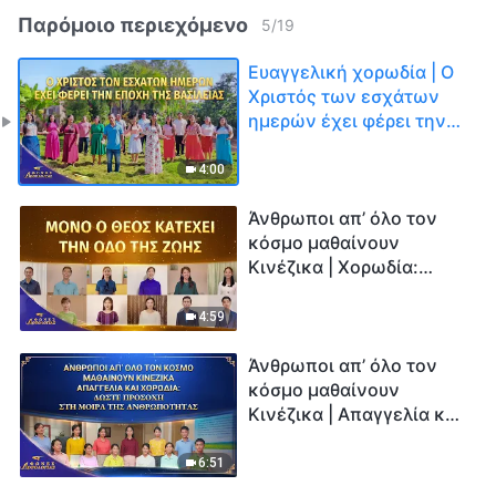
Παρόμοιο περιεχόμενο
5
/
19
Ευαγγελική χορωδία | Ο
Χριστός των εσχάτων
ημερών έχει φέρει την
Εποχή της Βασιλείας |
Φωνές δοξολογίας 2026
4:00
Άνθρωποι απ’ όλο τον
κόσμο μαθαίνουν
Κινέζικα | Χορωδία:
Μόνο ο Θεός κατέχει την
οδό της ζωής | Φωνές
4:59
δοξολογίας 2026
Άνθρωποι απ’ όλο τον
κόσμο μαθαίνουν
Κινέζικα | Απαγγελία και
Χορωδία: Δώστε
προσοχή στη μοίρα της
6:51
ανθρωπότητας | Φωνές