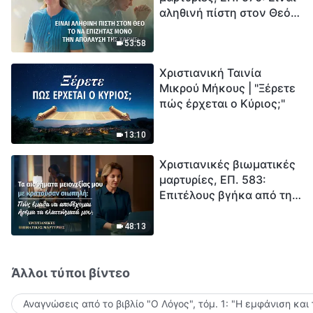
αληθινή πίστη στον Θεό
Ξεκινά η αντίστροφη
το να επιζητάς μόνο την
μέτρηση για την
απόλαυση της χάρης;
ανθρωπότητα. Έχεις βρει
53:58
τρόπο να επιβιώσεις;
Χριστιανική Ταινία
Μικρού Μήκους | "Ξέρετε
πώς έρχεται ο Κύριος;"
13:10
Χριστιανικές βιωματικές
μαρτυρίες, ΕΠ. 583:
Επιτέλους βγήκα από τη
σκιά της κατωτερότητας
48:13
Άλλοι τύποι βίντεο
Αναγνώσεις από το βιβλίο "Ο Λόγος", τόμ. 1: "Η εμφάνιση και