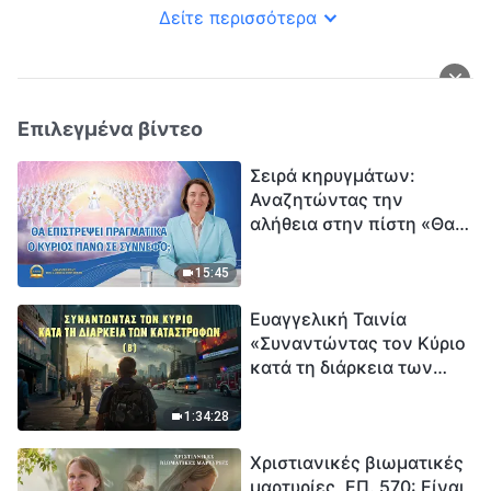
δοξολογίας 2026
Δείτε περισσότερα
Επιλεγμένα βίντεο
Σειρά κηρυγμάτων:
Αναζητώντας την
αλήθεια στην πίστη «Θα
επιστρέψει πραγματικά ο
Κύριος πάνω σε
15:45
σύννεφο;»
Ευαγγελική Ταινία
«Συναντώντας τον Κύριο
κατά τη διάρκεια των
καταστροφών» (B) Η Γη
εισέρχεται σε μια
1:34:28
«περίοδο μαζικής
Χριστιανικές βιωματικές
εξαφάνισης». Οι
μαρτυρίες, ΕΠ. 570: Είναι
καταστροφές χτυπούν.