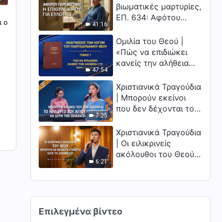
βιωματικές μαρτυρίες,
ΕΠ. 634: Αφότου
ι ο
41:16
γκρεμίστηκε η
επιθυμία μου για
Ομιλία του Θεού |
ευλογίες
«Πώς να επιδιώκει
κανείς την αλήθεια
47:54
(12)» (Μέρος δεύτερο)
Χριστιανικά Τραγούδια
| Μπορούν εκείνοι
που δεν δέχονται το
7:25
νέο έργο του Αγίου
Πνεύματος να δουν
Χριστιανικά Τραγούδια
την εμφάνιση του
| Οι ειλικρινείς
Θεού;
ακόλουθοι του Θεού
6:21
μπορούν να μείνουν
σταθεροί κατά τις
δοκιμασίες
Επιλεγμένα βίντεο