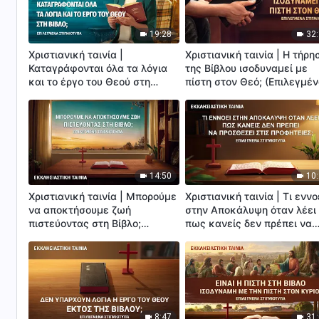
19:28
32
Χριστιανική ταινία |
Χριστιανική ταινία | Η τήρη
Καταγράφονται όλα τα λόγια
της Βίβλου ισοδυναμεί με
και το έργο του Θεού στη
πίστη στον Θεό; (Επιλεγμέ
Βίβλο; (Επιλεγμένα
στιγμιότυπα)
στιγμιότυπα)
14:50
10
Χριστιανική ταινία | Μπορούμε
Χριστιανική ταινία | Τι εννο
να αποκτήσουμε ζωή
στην Αποκάλυψη όταν λέει
πιστεύοντας στη Βίβλο;
πως κανείς δεν πρέπει να
(Επιλεγμένα στιγμιότυπα)
προσθέσει στις Προφητείες
(Επιλεγμένα στιγμιότυπα)
8:47
31