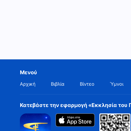
Μενού
Αρχική
Βιβλία
Βίντεο
Ύμνοι
Κατεβάστε την εφαρμογή «Εκκλησία του