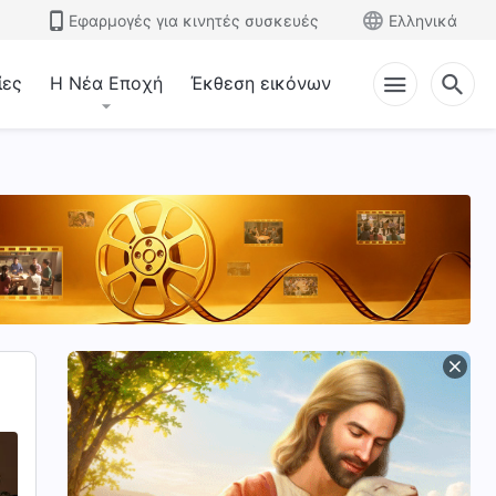
Εφαρμογές για κινητές συσκευές
Ελληνικά
ίες
Η Νέα Εποχή
Έκθεση εικόνων
ναγνωρίζοντας τη φωνή του Θεού
Διακρίνοντας