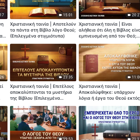
:17
15:01
20:2
ση
Χριστιανική ταινία | Αποτελούν
Χριστιανική ταινία | Είναι
τα πάντα στη Βίβλο λόγο Θεού;
αλήθεια ότι όλη η Βίβλος είν
να
(Επιλεγμένα στιγμιότυπα)
εμπνευσμένη από τον Θεό;
(Επιλεγμένα στιγμιότυπα)
:26
23:35
11:0
εί
Χριστιανική ταινία | Επιτέλους
Χριστιανική ταινία |
αποκαλύπτονται τα μυστήρια
Αποκαλύφθηκε: υπάρχουν
της Βίβλου (Επιλεγμένα
λόγια ή έργα του Θεού εκτό
;
στιγμιότυπα)
αυτών της Βίβλου; (Επιλεγμ
στιγμιότυπα)
:01
19:53
21:1