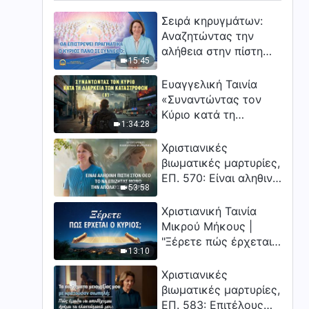
Σειρά κηρυγμάτων:
Αναζητώντας την
αλήθεια στην πίστη
15:45
«Θα επιστρέψει
πραγματικά ο Κύριος
Ευαγγελική Ταινία
πάνω σε σύννεφο;»
«Συναντώντας τον
Κύριο κατά τη
1:34:28
διάρκεια των
καταστροφών» (B) Η
Χριστιανικές
Γη εισέρχεται σε μια
βιωματικές μαρτυρίες,
«περίοδο μαζικής
ΕΠ. 570: Είναι αληθινή
53:58
εξαφάνισης». Οι
πίστη στον Θεό το να
καταστροφές
επιζητάς μόνο την
Χριστιανική Ταινία
χτυπούν. Ξεκινά η
απόλαυση της χάρης;
Μικρού Μήκους |
αντίστροφη μέτρηση
"Ξέρετε πώς έρχεται
για την ανθρωπότητα.
13:10
ο Κύριος;"
Έχεις βρει τρόπο να
Χριστιανικές
επιβιώσεις;
βιωματικές μαρτυρίες,
ΕΠ. 583: Επιτέλους