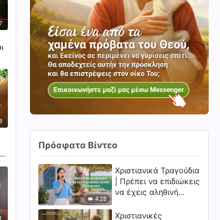
7
αι
8
Πρόσφατα Βίντεο
ς
ένα
Χριστιανικά Τραγούδια
| Πρέπει να επιδιώκεις
να έχεις αληθινή
4:28
αγάπη για τον Θεό
Χριστιανικές
1