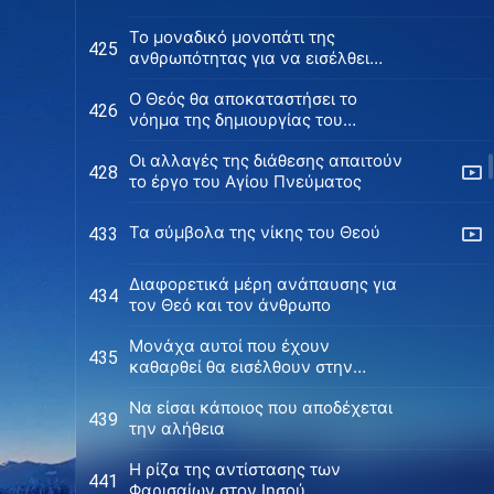
Το μοναδικό μονοπάτι της
425
ανθρωπότητας για να εισέλθει
στην ανάπαυση
Ο Θεός θα αποκαταστήσει το
426
νόημα της δημιουργίας του
ανθρώπου
Οι αλλαγές της διάθεσης απαιτούν
428
το έργο του Αγίου Πνεύματος
Τα σύμβολα της νίκης του Θεού
433
Διαφορετικά μέρη ανάπαυσης για
434
τον Θεό και τον άνθρωπο
Μονάχα αυτοί που έχουν
435
καθαρθεί θα εισέλθουν στην
τελική ανάπαυση
Να είσαι κάποιος που αποδέχεται
439
την αλήθεια
Η ρίζα της αντίστασης των
441
Φαρισαίων στον Ιησού