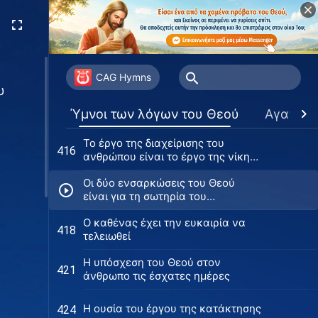
Μπορούν εκείνοι που δεν δέχονται
408
το νέο έργο του Αγίου Πνεύματος
να δουν την εμφάνιση του Θεού;
Οι ειλικρινείς ακόλουθοι του Θεού
409
μπορούν να μείνουν σταθεροί
CAG Hymns
υ
κατά τις δοκιμασίες
Η ρίζα της αντίστασης και της
413
Ύμνοι των λόγων του Θεού
Αγαπημ
ανυπακοής του ανθρώπου στον
Χριστό
To έργο της διαχείρισης του
416
ανθρώπου είναι το έργο της νίκης
επί του Σατανά
Οι δύο ενσαρκώσεις του Θεού
είναι για τη σωτηρία του
ανθρώπου
Ο καθένας έχει την ευκαιρία να
418
τελειωθεί
Η υπόσχεση του Θεού στον
421
άνθρωπο τις έσχατες ημέρες
Η ουσία του έργου της κατάκτησης
424