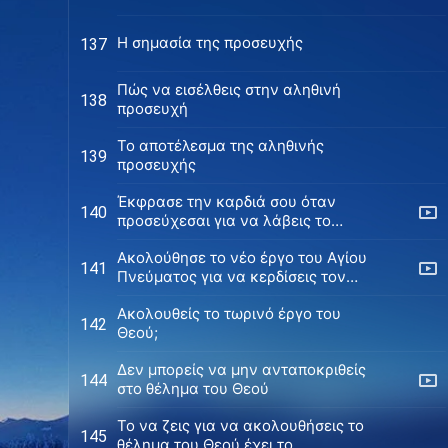
Η σημασία της προσευχής
137
Πώς να εισέλθεις στην αληθινή
138
προσευχή
Το αποτέλεσμα της αληθινής
139
προσευχής
Έκφρασε την καρδιά σου όταν
140
προσεύχεσαι για να λάβεις το
έργο του Αγίου Πνεύματος
Ακολούθησε το νέο έργο του Αγίου
141
Πνεύματος για να κερδίσεις τον
έπαινο του Θεού
Ακολουθείς το τωρινό έργο του
142
Θεού;
Δεν μπορείς να μην ανταποκριθείς
144
στο θέλημα του Θεού
Το να ζεις για να ακολουθήσεις το
145
θέλημα του Θεού έχει το