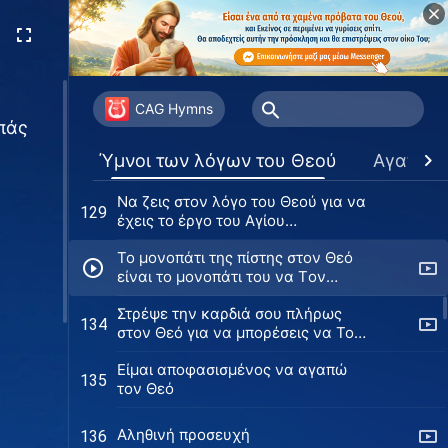
αργά
Πρέπει να επιδιώκεις να έχεις
125
αληθινή αγάπη για τον Θεό
Ο Θεός έφερε τη δόξα Του στην
126
Ανατολή
CAG Hymns
απάς
Η δόξα του Θεού λάμπει από την
127
Ύμνοι των λόγων του Θεού
Αγαπημ
Ανατολή
Να ζεις στον λόγο του Θεού για να
129
έχεις το έργο του Αγίου
Πνεύματος
Το μονοπάτι της πίστης στον Θεό
είναι το μονοπάτι του να Tον
αγαπάς
Στρέψε την καρδιά σου πλήρως
134
στον Θεό για να μπορέσεις να Τον
αγαπήσεις
Είμαι αποφασισμένος να αγαπώ
135
τον Θεό
Αληθινή προσευχή
136