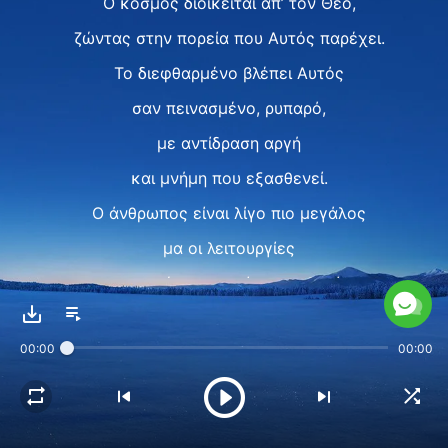
Ο κόσμος διοικείται απ’ τον Θεό,
ζώντας στην πορεία που Αυτός παρέχει.
Το διεφθαρμένο βλέπει Αυτός
σαν πεινασμένο, ρυπαρό,
με αντίδραση αργή
και μνήμη που εξασθενεί.
Ο άνθρωπος είναι λίγο πιο μεγάλος
μα οι λειτουργίες
και τα ένστικτα είναι σταθερά.
Αυτή είν' η ανθρωπότητα που
00:00
00:00
σώζει ο Θεός.
Αν ακούσει την κλήση του Θεού,
αν ακούσει τη φωνή του Δημιουργού,