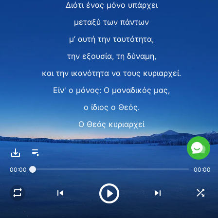
Διότι ένας μόνο υπάρχει
μεταξύ των πάντων
μ’ αυτή την ταυτότητα,
την εξουσία, τη δύναμη,
και την ικανότητα να τους κυριαρχεί.
Είν' ο μόνος: Ο μοναδικός μας,
ο ίδιος ο Θεός.
Ο Θεός κυριαρχεί
και στα πάντα βασιλεύει.
Δημιούργησε, διοικεί και παρέχει.
00:00
00:00
Στα πάντα o Θεός κυριαρχεί
και κυβερνά.
Αυτή ’ναι η κατάστασή Του