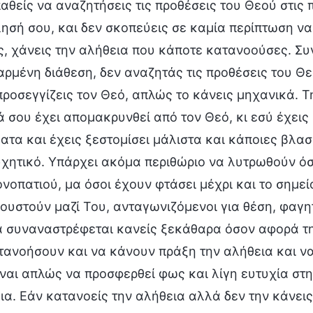
αθείς να αναζητήσεις τις προθέσεις του Θεού στις 
λησή σου, και δεν σκοπεύεις σε καμία περίπτωση να
ς, χάνεις την αλήθεια που κάποτε κατανοούσες. Συ
αρμένη διάθεση, δεν αναζητάς τις προθέσεις του Θ
προσεγγίζεις τον Θεό, απλώς το κάνεις μηχανικά. Τη
ά σου έχει απομακρυνθεί από τον Θεό, κι εσύ έχεις
ατα και έχεις ξεστομίσει μάλιστα και κάποιες βλασ
χητικό. Υπάρχει ακόμα περιθώριο να λυτρωθούν όσ
ονοπατιού, μα όσοι έχουν φτάσει μέχρι και το σημε
ουστούν μαζί Του, ανταγωνιζόμενοι για θέση, φαγη
α συναναστρέφεται κανείς ξεκάθαρα όσον αφορά τη
τανοήσουν και να κάνουν πράξη την αλήθεια και να
ίναι απλώς να προσφερθεί φως και λίγη ευτυχία στ
ια. Εάν κατανοείς την αλήθεια αλλά δεν την κάνεις