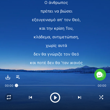
Ο άνθρωπος
πρέπει να βιώσει
εξευγενισμό απ' τον Θεό,
και την κρίση Του,
κλάδεμα, αντιμετώπιση,
χωρίς αυτά
δεν θα γνώριζε τον Θεό
και ποτέ δεν θα 'ταν ικανός
να Τον αγαπήσει αληθινά.
II
00:00
00:00
Ο εξευγενισμός απ' τον Θεό
δεν είναι απλώς
για χάρη μιας μονόπλευρης