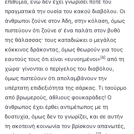
επιθυμία, ενώ δεν έχει γνωρίσει ποτέ του
πραγματικά την ουσία του κακού διαβόλου. Οι
άνθρωποι ζούνε στον Άδη, στην κόλαση, όμως
πιστεύουν ότι ζούνε σ’ ένα παλάτι στον βυθό
της θάλασσας· τους καταδιώκει ο μεγάλος
κόκκινος δράκοντας, όμως θεωρούν για τους
[6]
εαυτούς τους ότι είναι «ευνοημένοι»
από τη
χώρα· γίνονται ο περίγελος του διαβόλου,
όμως πιστεύουν ότι απολαμβάνουν την
υπέρτατη επιδεξιότητα της σάρκας. Τι τσούρμο
από βρωμερούς, άθλιους φουκαράδες! Ο
άνθρωπος έχει έρθει αντιμέτωπος με τη
δυστυχία, όμως δεν το γνωρίζει, και σε αυτήν
τη σκοτεινή κοινωνία τον βρίσκουν απανωτές,
[7]