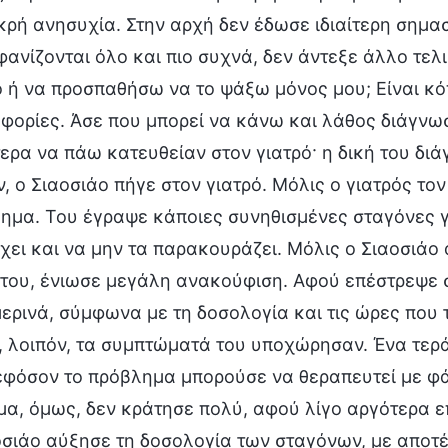
ικρή ανησυχία. Στην αρχή δεν έδωσε ιδιαίτερη σημ
φανίζονται όλο και πιο συχνά, δεν άντεξε άλλο τελ
ό ή να προσπαθήσω να το ψάξω μόνος μου; Είναι κ
φορίες. Άσε που μπορεί να κάνω και λάθος διάγνω
ερα να πάω κατευθείαν στον γιατρό· η δική του διάγ
ν, ο Σιαοσιάο πήγε στον γιατρό. Μόλις ο γιατρός το
ημα. Του έγραψε κάποιες συνηθισμένες σταγόνες γι
χει και να μην τα παρακουράζει. Μόλις ο Σιαοσιάο 
 του, ένιωσε μεγάλη ανακούφιση. Αφού επέστρεψε σπ
ερινά, σύμφωνα με τη δοσολογία και τις ώρες που τ
, λοιπόν, τα συμπτώματά του υποχώρησαν. Ένα τερ
εφόσον το πρόβλημα μπορούσε να θεραπευτεί με φά
μα, όμως, δεν κράτησε πολύ, αφού λίγο αργότερα 
οσιάο αύξησε τη δοσολογία των σταγόνων, με αποτέ