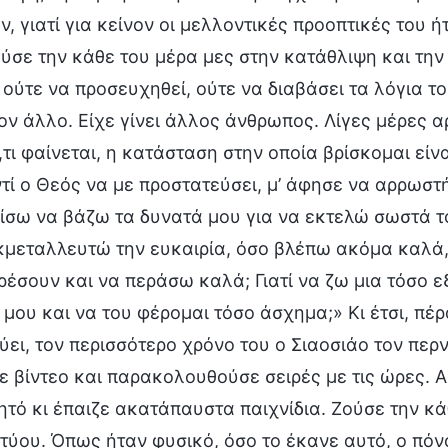
, γιατί για κείνον οι μελλοντικές προοπτικές του ή
ύσε την κάθε του μέρα μες στην κατάθλιψη και την
 ούτε να προσευχηθεί, ούτε να διαβάσει τα λόγια το
ον άλλο. Είχε γίνει άλλος άνθρωπος. Λίγες μέρες 
ό,τι φαίνεται, η κατάσταση στην οποία βρίσκομαι είν
ντί ο Θεός να με προστατεύσει, μ’ άφησε να αρρωστή
ίσω να βάζω τα δυνατά μου για να εκτελώ σωστά το 
κμεταλλευτώ την ευκαιρία, όσο βλέπω ακόμα καλά,
ρέσουν και να περάσω καλά; Γιατί να ζω μια τόσο ε
 μου και να του φέρομαι τόσο άσχημα;» Κι έτσι, πέρ
ύει, τον περισσότερο χρόνο του ο Σιαοσιάο τον περν
ε βίντεο και παρακολουθούσε σειρές με τις ώρες. Α
νητό κι έπαιζε ακατάπαυστα παιχνίδια. Ζούσε την κ
κτύου. Όπως ήταν φυσικό, όσο το έκανε αυτό, ο πόνο