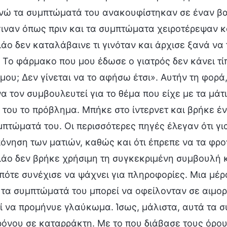
ενώ τα συμπτώματά του ανακουφίστηκαν σε έναν βαθ
γιναν όπως πριν και τα συμπτώματα χειροτέρεψαν κ
ιάο δεν καταλάβαινε τι γινόταν και άρχισε ξανά να
 Το φάρμακο που μου έδωσε ο γιατρός δεν κάνει τί
 μου; Δεν γίνεται να το αφήσω έτσι». Αυτήν τη φορ
α τον συμβουλευτεί για το θέμα που είχε με τα μάτι
 του το πρόβλημα. Μπήκε στο ίντερνετ και βρήκε έ
μπτώματά του. Οι περισσότερες πηγές έλεγαν ότι γ
όνηση των ματιών, καθώς και ότι έπρεπε να τα φροντ
ιάο δεν βρήκε χρήσιμη τη συγκεκριμένη συμβουλή 
οπότε συνέχισε να ψάχνει για πληροφορίες. Μια μέ
 τα συμπτώματά του μπορεί να οφείλονταν σε αιμορ
ί να προμήνυε γλαύκωμα. Ίσως, μάλιστα, αυτά τα 
ρόνου σε καταρράκτη. Με το που διάβασε τους όρο