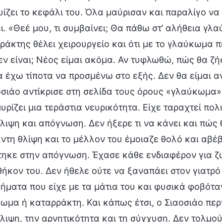
υίζει το κεφάλι του. Όλα μαύρισαν και παραλίγο να
ι. «Θεέ μου, τι συμβαίνει; Θα πάθω στ’ αλήθεια γλ
ράκτης θέλει χειρουργείο και ότι με το γλαύκωμα π
δεν είναι; Νέος είμαι ακόμα. Αν τυφλωθώ, πώς θα ζ
α έχω τίποτα να προσμένω στο εξής. Δεν θα είμαι 
οσιάο αντίκρισε στη σελίδα τους όρους «γλαύκωμα»
υρίζει μια τεράστια νευρικότητα. Είχε ταραχτεί πολ
λιψη και απόγνωση. Δεν ήξερε τι να κάνει και πώς 
ντη θλίψη και το μέλλον του έμοιαζε θολό και αβέβ
τηκε στην απόγνωση. Έχασε κάθε ενδιαφέρον για ζω
θήκον του. Δεν ήθελε ούτε να ξαναπάει στον γιατρό
ήματα που είχε με τα μάτια του και φυσικά φοβότα
ωμα ή καταρράκτη. Και κάπως έτσι, ο Σιαοσιάο περ
λιψη, την αρνητικότητα και τη σύγχυση. Δεν τολμού