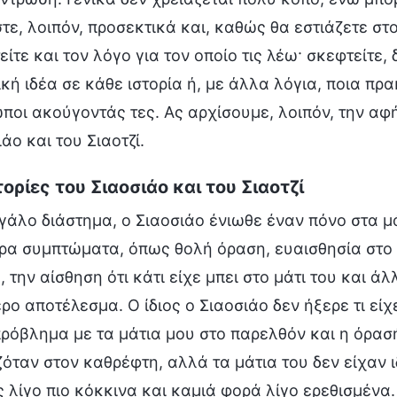
τε, λοιπόν, προσεκτικά και, καθώς θα εστιάζετε στ
ίτε και τον λόγο για τον οποίο τις λέω· σκεφτείτε,
ική ιδέα σε κάθε ιστορία ή, με άλλα λόγια, ποια π
ποι ακούγοντάς τες. Ας αρχίσουμε, λοιπόν, την αφήγ
άο και του Σιαοτζί.
τορίες του Σιαοσιάο και του Σιαοτζί
εγάλο διάστημα, ο Σιαοσιάο ένιωθε έναν πόνο στα μ
ρα συμπτώματα, όπως θολή όραση, ευαισθησία στο
 την αίσθηση ότι κάτι είχε μπει στο μάτι του και άλ
ερο αποτέλεσμα. Ο ίδιος ο Σιαοσιάο δεν ήξερε τι είχ
πρόβλημα με τα μάτια μου στο παρελθόν και η όρασή 
ζόταν στον καθρέφτη, αλλά τα μάτια του δεν είχαν ι
 λίγο πιο κόκκινα και καμιά φορά λίγο ερεθισμένα