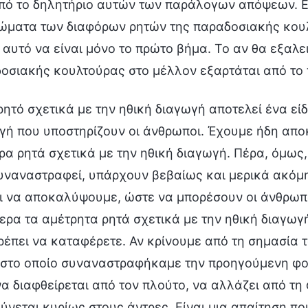
πό το δηλητήριο αυτών των παράλογων απόψεων. Εί
ώματα των διαφόρων ρητών της παραδοσιακής κουλ
 αυτό να είναι μόνο το πρώτο βήμα. Το αν θα εξαλει
οσιακής κουλτούρας στο μέλλον εξαρτάται από το 
οποίο συναναστραφήκαμε την προηγούμενη φορά και λέει ότι «Ο άνθρωπος δεν πρέπει ποτέ να διαφθείρεται από τον πλούτο, να αλλάζει από τη φτώχεια ή να λυγίζει δια της βίας» απευθύνεται κυρίως στους άντρες. Είναι μια απαίτηση που αφορά τους άντρες, καθώς και ένα πρότυπο γι’ αυτό που η ανθρωπότητα αποκαλεί «ανδροπρεπείς, αρρενωπούς άνδρες». Εκθέσαμε, λοιπόν, και αναλύσαμε αυτό το πρότυπο που αφορά τους άντρες. Πέρα από αυτήν την απαίτηση για τους άντρες, έχουμε συναναστραφεί και πάνω στο ρητό που λέει ότι «Η γυναίκα πρέπει να είναι ενάρετη, καλοσυνάτη, ευγενική και ηθική», το οποίο αφορά τις γυναίκες. Μέσα από τα δύο αυτά ρητά φαίνεται ξεκάθαρα ότι η παραδοσιακή κουλτούρα της ανθρωπότητας δεν προβάλλει μη ρεαλιστικές και απάνθρωπες απαιτήσεις που δεν συνάδουν με την ανθρώπινη φύση μόνο για τις γυναίκες, αλλά δεν χαρίζεται ούτε στους άντρες, καθώς προβάλλει και γι’ αυτούς ανήθικους και απάνθρωπους ισχυρισμούς και απαιτήσεις που πάνε κόντρα στην ανθρώπινη φύση. Έτσι, δεν στερεί μόνο από τις γυναίκες τα ανθρώπινα δικαιώματά τους, αλλά και από τους άντρες. Από αυτήν την άποψη, φαίνεται δίκαιο που δεν υπάρχει κάποια μεροληψία. Δεν υπάρχει, δηλαδή, ούτε ελαστικότητα απέναντι στις γυναίκες ούτε απαλλάσσονται εντελώς οι άντρες. Κρίνοντας, όμως, από τις απαιτήσεις και τα πρότυπα που θέτει η παραδοσιακή κουλτούρα για τις γυναίκες και τους άντρες, είναι σαφές ότι η συγκεκριμένη προσέγγιση δημιουργεί σοβαρά προβλήματα. Αφενός, η παραδοσιακή κουλτούρα προβάλλει ορισμένα πρότυπα ηθικής διαγωγής για τις γυναίκες και, αφετέρου, θέτει επίσης κάποια κριτήρια διαγωγής για τους ανδροπρεπείς, αρρενωπούς άντρες. Παρ’ όλα αυτά, αν κρίνουμε από τις συγκεκριμένες απαιτήσεις και πρότυπα, προφανώς και δεν υπάρχει αμεροληψία. Μπορούμε να το πούμε αυτό; (Ναι.) Αυτές οι απαιτήσεις και τα πρότυπα για την ηθική διαγωγή των γυναικών περιορίζουν πάρα πολύ την ελευθερία τους, δεσμεύοντας όχι μόνο τις σκέψεις αλλά και τα βήματά τους. Απαιτούν, δηλαδή, να μένουν στο σπίτι και να ζουν στην απομόνωση, να μη βγαίνουν ποτέ έξω και να έχουν ελάχιστη επαφή με τον έξω κόσμο. Πέρα από το ότι προτρέπουν τις γυναίκες να είναι ενάρετες, καλοσυνάτες, ευγενικές και ηθικές, επιβάλλουν και αυστηρούς κανονισμούς για το εύρος των δραστηριοτήτων τους και το φάσμα της ζωής τους. Απαιτούν να μην κάνουν δημόσιες εμφανίσεις ή μακρινά ταξίδια, να μην κάνουν καριέρα, ούτε, βέβαια, να έχουν μεγάλες φιλοδοξίες, επιθυμίες και ιδανικά, φτάνοντας μάλιστα, μέχρι του σημείου να προβάλλουν έναν ακόμη πιο απάνθρωπο ισχυρισμό: ότι αρετή σε μια γυναίκα είναι το να μην έχει δεξιότητες. Πώς νιώθετε μ’ αυτό που ακούσατε; Ισχύει πραγματικά ο ισχυρισμός ότι «αρετή σε μια γυναίκα είναι το να μην έχει δεξιότητες»; Πώς γίνεται η αρετή μιας γυναίκας να είναι το να μην έχει δεξιότητες; Ποια ακριβώς είναι η σημασία της λέξης «αρετή»; Σημαίνει ότι κάποιος δεν έχει αρετή ή ότι είναι ενάρετος; Έστω πως όσες γυναίκες δεν έχουν δεξιότητες θεωρούνται ενάρετες. Όσες, άρα, έχουν δεξιότητες δεν έχουν αρετή και ηθική; Αυτό δεν κρίνει και δεν καταδικάζει τις γυναίκες που έχουν δεξιότητες; Δεν στερεί τα ανθρώπινα δικαιώματα των γυναικών και μάλιστα σε σοβαρό βαθμό; Δεν προσβάλλει την αξιοπρέπειά τους; (Ναι.) Όχι μόνο αγνοεί την ύπαρξη των γυναικών, αλλά και την περιφρονεί, κι αυτό είναι άδικο για τις γυναίκες και ανήθικο. Τι γνώμη έχετε, λοιπόν, για το ρητό «Αρετή σε μια γυναίκα είναι το να μην έχει δεξιότητες»; Δεν είναι απάνθρωπο; (Ναι.) Τι σημαίνει ο όρος «απάνθρωπο»; Αναφέρεται σε έλλειψη αρετής; (Ναι.) Αναφέρεται σε σοβαρή έλλειψη αρετής. Σύμφωνα με ένα κινεζικό ρητό, μιλάμε για έλλειψη αρετής που αντιστοιχεί σε οκτώ ζωές. Ένας τέτοιος ισχυρισμός είναι σαφώς απάνθρωπος! Όσοι διατυμπανίζουν ότι «Αρετή σε μια γυναίκα είναι το να μην έχει δεξιότητες» έχουν απώτερα κίνητρα και σκοπούς: Δεν θέλουν οι γυναίκες να έχουν δεξιότητες ούτε να συμμετέχουν στο έργο της κοινωνίας και να είναι ισότιμες με τους άντρες. Τις θέλουν μόνο ως εργαλεία στην υπηρεσία των αντρών· το μόνο που θέλουν από μια γυναίκα είναι να κάθεται πειθήνια στο σπίτι, περιμένοντας τον άντρα της, και τίποτε άλλο· αυτό θα πει «ενάρετος» για κείνους. Επιθυμούν διακαώς να ορίσουν τις γυναίκες ως άχρηστες και αμφισβητούν την αξία τους, περιορίζοντάς τις σε σκλάβες των αντρών, αναγκασμένες να υπηρετούν τους άντρες για όλη τους τη ζωή. Δεν τους επιτρέπουν ποτέ να είναι ισότιμες με τους άντρες και να απολαμβάνουν ίση μεταχείριση. Από πού πηγάζει η συγκεκριμένη άποψη; Από την κανονική ανθρώπινη σκέψη ή από τον Σατανά; (Από τον Σατανά.) Σωστά· σίγουρα πηγάζει από τον Σατανά. Οι γυναίκες μπορεί να έχουν κάποιες ενστικτώδεις ή σωματικές αδυναμίες, αλλά αυτό δεν είναι πρόβλημα ούτε πρέπει να αποτελεί δικαιολογία ή αιτία για να τις συκοφαντούν οι άντρες, να προσβάλλουν την αξιοπρέπειά τους και να τους στερούν την ελευθερία τους ή τα ανθρώπινα δικαιώματά τους. Στα μάτια του Θεού, καμία από τις αδυναμίες και τις έμφυτες ευαισθησίες που αποδίδονται στις γυναίκες δεν αποτελεί πρόβλημα. Και γιατί συμβαίνει αυτό; Εφόσον οι γυναίκες δημιουργήθηκαν από τον Θεό, όλα αυτά τα πράγματα που οι άνθρωποι θεωρούν αδυναμίες και προβλήματα προέρχονται από τον ίδιο τον Θεό. Από Εκείνον δημιουργήθηκαν και προκαθορίστηκαν, άρα στην πραγματικότητα δεν είναι ούτε ελαττώματα ούτε προβλήματα. Όλα όσα βλέπουν οι άνθρωποι και ο Σατανάς ως αδυναμίες και ελαττώματα ουσιαστικά είναι φυσικά και θετικά πράγματα, τα οποία συμμορφώνονται, επίσης, με τους φυσικούς νόμους που διατύπωσε ο Θεός όταν δημιούργησε την ανθρω