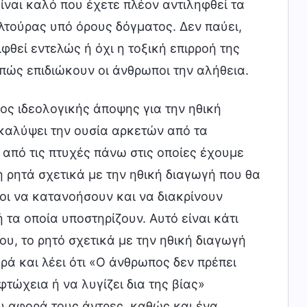
ναι καλό που έχετε πλέον αντιληφθεί τα
τούρας υπό όρους δόγματος. Δεν παύει,
φθεί εντελώς ή όχι η τοξική επιρροή της
πώς επιδιώκουν οι άνθρωποι την αλήθεια.
πότητα. Μόνο ο Σατανάς μπορεί να διασύρει έτσι τα όντα που δημιούργησε ο Θεός, θεωρώντας πως όλα όσα δεν συμμορφώνονται με τις ανθρώπινες αντιλήψεις είναι ελαττώματα, αδυναμίες και προβλήματα που οφείλονται σε έμφυτες ελλείψεις. Μόνο αυτός μπορεί να τα κάνει θέμα όλα αυτά και να τα χρησιμοποιεί για να συκοφαντήσει, να χλευάσει, να διασύρει και να περιθωριοποιήσει τους ανθρώπους, καθώς και για να στερήσει από τις γυναίκες το δικαίωμά τους να υπάρχουν, να ανταποκρίνονται στις ευθύνες και τις υποχρεώσεις τους ή να επιδεικνύουν τις ικανότητες και τα ιδιαίτερα ταλέντα τους μεταξύ των ανθρώπων. Για παράδειγμα, η κοινωνία περιγράφει συχνά τις γυναίκες με όρους του τύπου «συνεσταλμένη» ή «κοριτσάκι» για να τις μειώσει σε βαθμό που να θεωρούνται ανάξιες. Ποιους άλλους τέτοιους όρους χρησιμοποιεί; Χαρακτηρισμούς του τύπου «γυναικούλα», «μακρυμάλλα αλλά κοντόφθαλμη», «χαζογκόμενα με μεγάλο στήθος» και ούτω καθεξής, που όλοι τους προσβάλλουν τις γυναίκες. Όπως αντιλαμβάνεσαι, οι όροι αυτοί έχουν ως στόχο να προσβάλουν τις γυναίκες αναφερόμενοι στα χαρακτηριστικά τους γνωρίσματα ή σε χαρακτηρισμούς που σχετίζονται με το γυναικείο φύλο. Είναι προφανές ότι η σκοπιά από την οποία βλέπουν τις γυναίκες τόσο η κοινωνία όσο και το ανθρώπινο γένος διαφέρει τελείως από τη σκοπιά από την οποία βλέπουν τους άντρες, και είναι συν τοις άλλοις άνιση. Δεν είναι άδικο αυτό; Αυτό σημαίνει πως δεν βασίζονται στην ισότητα μεταξύ αντρών και γυναικών για να μιλήσουν και να δουν τα πράγματα. Αντίθετα, οι γυναίκες αντιμετωπίζονται με περιφρόνηση, η οποία πηγάζει από την οπτική της αντρικής υπεροχής και της πλήρους ανισότητας μεταξύ αντρών και γυναικών. Έτσι, λοιπόν, για να περιγράψουν διάφορα προβλήματα, γεγονότα και πράγματα, η κοινωνία και οι άνθρωποι έχουν επινοήσει πολλούς όρους που αναφέρονται σε χαρακτηριστικά γνωρίσματα και χαρακτηρισμούς των γυναικών. Για παράδειγμα, οι εκφράσεις που μόλις αναφέραμε —«συνεσταλμένη», «κοριτσάκι», «γυναικούλα», «μακρυμάλλα αλλά κοντόφθαλμη», «χαζογκόμενα με μεγάλο στήθος»— δεν χρησιμοποιούνται από τους ανθρώπους αποκλειστικά και μόνο για να περιγράψουν και να στοχοποιήσουν τις γυναίκες. Οι άνθρωποι, αντίθετα, χρησιμοποιούν διάφορους όρους που σχετίζονται με τα γυναικεία γνωρίσματα και το γυναικείο φύλο και για να χλευάσουν, να εξευτελίσουν και να ξεσκεπάσουν ανθρώπους, γεγονότα και πράγματα που σιχαίνονται. Για παράδειγμα, για να περιγράψει ένας άνθρωπος κάποιον που δεν έχει ανθρώπινη φύση, μπορεί να πει ότι έχει καρδιά λύκου και πνευμόνια σκύλου, επειδή οι άνθρωποι δεν θεωρούν ωραία πράγματα την καρδιά ενός λύκου ή τα πνευμόνια ενός σκύλου. Συνδυάζει, λοιπόν, αυτά τα δύο πράγματα για να περιγράψει πόσο άθλιος είναι κάποιος που έχει χάσει την ανθρώπινη φύση του. Κατά τον ίδιο τρόπο, επειδή οι άνθρωποι σιχαίνονται τις γυναίκες και περιφρονούν την ύπαρξή τους, περιγράφουν αντίστοιχα διάφορους ανθρώπους, γεγονότα και πράγματα που σιχαίνονται χρησιμοποιώντας όρους που σχετίζονται με τις γυναίκες. Κάνοντάς το αυτό, δεν διασύρουν ξεκάθαρα το γυναικείο φύλο; (Ναι.) Σε κάθε περίπτωση, ο τρόπος με τον οποίο αντιμετωπίζουν και ορίζουν τις γυναίκες το ανθρώπινο γένος και η κοινωνία είναι άδικος και δεν ανταποκρίνεται στην πραγματικότητα. Με λίγα λόγια, μπορούμε να περιγράψουμε τη στάση της ανθρωπότητας απέναντι στις γυναίκες με δύο λέξεις: «διασυρμός» και «καταπίεση». Οι γυναίκες δεν επιτρέπεται να ορθώνουν το ανάστημά τους και να κάνουν το οτιδήποτε ούτε να ανταποκρίνονται σε οποιεσδήποτε κοινωνικές υποχρεώσεις και ευθύνες ούτε, βέβαια, να διαδραματίζουν τον οποιονδήποτε ρόλο στην κοινωνία. Συνοπτικά, δεν επιτρέπεται να βγαίνουν από το σπίτι για να συμμετέχουν σε οποιαδήποτε εργασία μέσα στην κοινωνία, πράγμα που τους στερεί τα δικαιώματά τους. Απαγορεύεται να αφήνουν ελεύθερη τη φαντασία τους ή να μιλούν και, ακόμα λιγότερο, να ενεργούν ελεύθερα· ενώ θα έπρεπε να κάνουν ένα σωρό πράγματα, δεν επιτρέπεται να κάνουν τίποτα από αυτά. Αυτό δεν αποτελε