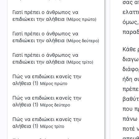
σας α
ελαττ
Γιατί πρέπει ο άνθρωπος να
επιδιώκει την αλήθεια
(Μέρος πρώτο)
όμως,
παραδ
Γιατί πρέπει ο άνθρωπος να
επιδιώκει την αλήθεια
(Μέρος δεύτερο)
Κάθε ρητό σχετικά με την ηθική διαγωγή αποτελεί ένα είδος ιδεολογικής άποψης για την ηθική διαγωγή που υποστηρίζουν οι άνθρωποι. Έχουμε ήδη αποκαλύψει την ουσία αρκετών από τα διάφορα ρητά σχετικά με την ηθική διαγωγή. Πέρα, όμως, από τις πτυχές πάνω στις οποίες έχουμε ήδη συναναστραφεί, υπάρχουν βεβαίως και μερικά ακόμη ρητά σχετικά με την ηθική διαγωγή που θα πρέπει να αποκαλύψουμε, ώστε να μπορέσουν οι άνθρωποι να κατανοήσουν και να διακρίνουν βαθύτερα τα αμέτρητα ρητά σχετικά με την ηθική διαγωγή τα οποία υποστηρίζουν. Αυτό είναι κάτι που πρέπει να καταφέρετε. Αν κρίνουμε από τη σημασία του, το ρητό σχετικά με την ηθική διαγωγή πάνω στο 
Γιατί πρέπει ο άνθρωπος να
επιδιώκει την αλήθεια
(Μέρος τρίτο)
Πώς να επιδιώκει κανείς την
αλήθεια (1)
Μέρος πρώτο
Πώς να επιδιώκει κανείς την
αλήθεια (1)
Μέρος δεύτερο
Πώς να επιδιώκει κανείς την
αλήθεια (1)
Μέρος τρίτο