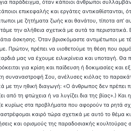
για παράδειγμα, όταν κάποιοι άνθρωποι συλλαμβάν
κάποιοι επικεφαλής και εργάτες αντικαθίστανται, ό
έτωποι με ζητήματα ζωής και θανάτου, τίποτα απ’ αυ
τάμε την αλήθεια σχετικά με αυτά τα περιστατικά. 
άτια άσκησης. Όταν βρισκόμαστε αντιμέτωποι με τέ
με. Πρώτον, πρέπει να υιοθετούμε τη θέση που αρμό
καρδιά μας να έχουμε ειλικρίνεια και υποταγή. Θα 
ρόκειται για κρίση και παίδευση ή δοκιμασίες και εξ
τη συναναστροφή Σου, ανέλυσες κιόλας το παρακά
κά με την ηθική διαγωγή: «Ο άνθρωπος δεν πρέπει π
ει από τη φτώχεια ή να λυγίζει δια της βίας».) Κα
ζε κυρίως στα προβλήματα που αφορούν τα ρητά σχε
αστρέφομαι καιρό τώρα σχετικά με αυτό το θέμα κι
ήσεις και ορισμούς της παραδοσιακής κουλτούρας σ