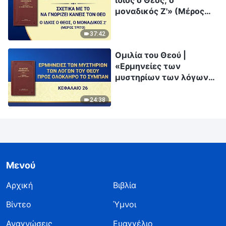
ίδιος ο Θεός, ο
μοναδικός Ζ'» (Μέρος
τρίτο)
37:42
Ομιλία του Θεού |
«Ερμηνείες των
μυστηρίων των λόγων
του Θεού προς ολόκληρο
το σύμπαν: Κεφάλαιο
24:38
26»
Μενού
Αρχική
Βιβλία
Βίντεο
Ύμνοι
Αναγνώσεις
Ευαγγέλιο