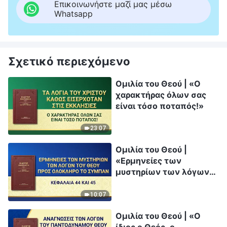
Επικοινωνήστε μαζί μας μέσω
Whatsapp
Σχετικό περιεχόμενο
Ομιλία του Θεού | «Ο
χαρακτήρας όλων σας
είναι τόσο ποταπός!»
23:07
Ομιλία του Θεού |
«Ερμηνείες των
μυστηρίων των λόγων
του Θεού προς ολόκληρο
το σύμπαν: Κεφάλαια 44
10:07
και 45»
Ομιλία του Θεού | «Ο