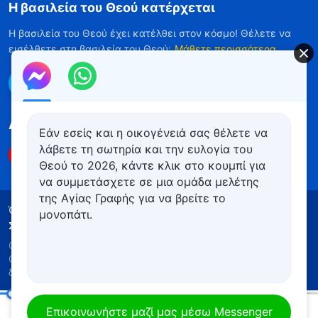
Η βασιλεία του Θεού κατέρχεται
Η βασιλεία του Θεού έχει κατέλθει στον κόσμο! Θέλετε να
εισέλθετε στη βασιλεία του Θεού;
Μάθετε περισσότερα
Επικοινωνήστε μαζί μας μέσω Messenger
Ακολουθήστε μας
Εάν εσείς και η οικογένειά σας θέλετε να
λάβετε τη σωτηρία και την ευλογία του
Θεού το 2026, κάντε κλικ στο κουμπί για
να συμμετάσχετε σε μια ομάδα μελέτης
της Αγίας Γραφής για να βρείτε το
Όροι Χρήσης
Πολιτική απορρήτου
μονοπάτι.
Συντελεστές
Πολιτική για τα Cookies
Copyright © 2026
Εκκλησία του Παντοδύναμου
Θεού
. Με την επιφύλαξη παντός νομίμου
δικαιώματος.
Οι πονηροί πρέπει να τιμωρούνται
Επικοινωνήστε μαζί μας μέσω Messenger