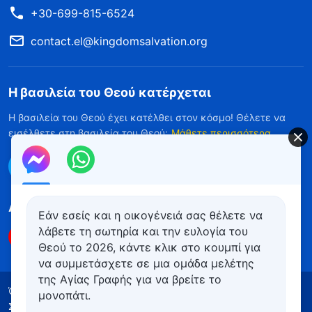
+30-699-815-6524
contact.el@kingdomsalvation.org
Η βασιλεία του Θεού κατέρχεται
Η βασιλεία του Θεού έχει κατέλθει στον κόσμο! Θέλετε να
εισέλθετε στη βασιλεία του Θεού;
Μάθετε περισσότερα
Επικοινωνήστε μαζί μας μέσω Messenger
Ακολουθήστε μας
Εάν εσείς και η οικογένειά σας θέλετε να
λάβετε τη σωτηρία και την ευλογία του
Θεού το 2026, κάντε κλικ στο κουμπί για
να συμμετάσχετε σε μια ομάδα μελέτης
της Αγίας Γραφής για να βρείτε το
Όροι Χρήσης
Πολιτική απορρήτου
μονοπάτι.
Συντελεστές
Πολιτική για τα Cookies