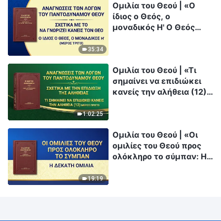
Ομιλία του Θεού | «Ο
ίδιος ο Θεός, ο
μοναδικός Η' Ο Θεός
είναι η πηγή της ζωής
για όλα τα πράγματα
35:34
(Β')» (Μέρος τρίτο)
Ομιλία του Θεού | «Τι
σημαίνει να επιδιώκει
κανείς την αλήθεια (12)»
(Μέρος πρώτο)
1:02:25
Ομιλία του Θεού | «Οι
ομιλίες του Θεού προς
ολόκληρο το σύμπαν: Η
δέκατη ομιλία»
19:19