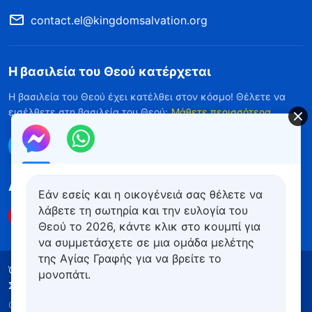
contact.el@kingdomsalvation.org
Η βασιλεία του Θεού κατέρχεται
Η βασιλεία του Θεού έχει κατέλθει στον κόσμο! Θέλετε να
εισέλθετε στη βασιλεία του Θεού;
Μάθετε περισσότερα
Επικοινωνήστε μαζί μας μέσω Messenger
Ακολουθήστε μας
Εάν εσείς και η οικογένειά σας θέλετε να
λάβετε τη σωτηρία και την ευλογία του
Θεού το 2026, κάντε κλικ στο κουμπί για
να συμμετάσχετε σε μια ομάδα μελέτης
της Αγίας Γραφής για να βρείτε το
Όροι Χρήσης
Πολιτική απορρήτου
μονοπάτι.
Συντελεστές
Πολιτική για τα Cookies
Copyright © 2026
Εκκλησία του Παντοδύναμου