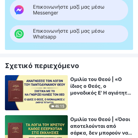
Επικοινωνήστε μαζί μας μέσω
Messenger
Επικοινωνήστε μαζί μας μέσω
Whatsapp
Σχετικό περιεχόμενο
Ομιλία του Θεού | «Ο
ίδιος ο Θεός, ο
μοναδικός Ε' Η αγιότητα
του Θεού (Β')» (Μέρος
τέταρτο)
46:15
Ομιλία του Θεού | «Όσοι
αποτελούνται από
σάρκα, δεν μπορούν να