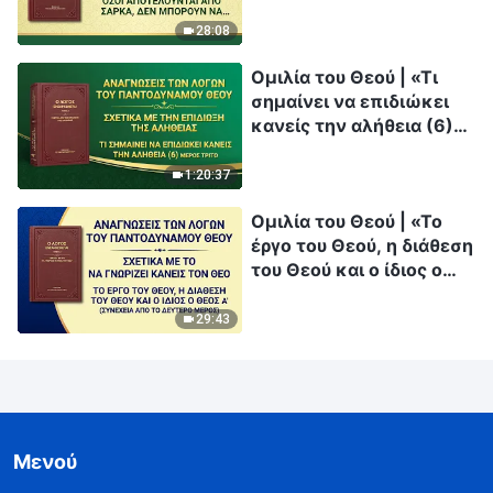
ξεφύγουν από την ημέρα
της οργής»
28:08
Ομιλία του Θεού | «Τι
σημαίνει να επιδιώκει
κανείς την αλήθεια (6)»
(Μέρος τρίτο)
1:20:37
Ομιλία του Θεού | «Το
έργο του Θεού, η διάθεση
του Θεού και ο ίδιος ο
Θεός Α'» (Συνέχεια από
το δεύτερο μέρος)
29:43
Μενού