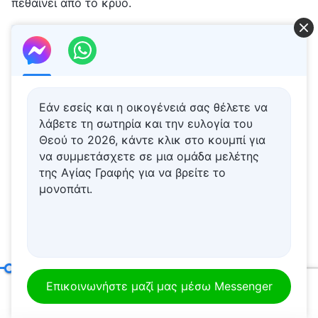
πεθαίνει από το κρύο.
Οι καταστροφές αποτελούν συχνό φαινόμενο, κι
έχουν εμφανιστεί τα σημεία της επιστροφής του
Κυρίου. Πώς μπορούμε, λοιπόν, να υποδεχθούμε
Εάν εσείς και η οικογένειά σας θέλετε να
τον Κύριο; Σας προσκαλούμε εγκάρδια να
λάβετε τη σωτηρία και την ευλογία του
επικοινωνήσετε μαζί μας για να βρείτε τον
Θεού το 2026, κάντε κλικ στο κουμπί για
τρόπο.
να συμμετάσχετε σε μια ομάδα μελέτης
της Αγίας Γραφής για να βρείτε το
Επικοινωνήστε μαζί μας μέσω
μονοπάτι.
Messenger
Επικοινωνήστε μαζί μας μέσω
Whatsapp
Άσκηση (3)
Επικοινωνήστε μαζί μας μέσω Messenger
00:20
25:04
Σχετικό περιεχόμενο