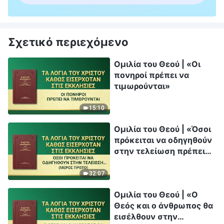
Σχετικό περιεχόμενο
Ομιλία του Θεού | «Οι
πονηροί πρέπει να
τιμωρούνται»
15:10
Ομιλία του Θεού | «Όσοι
πρόκειται να οδηγηθούν
στην τελείωση πρέπει
να υποβληθούν σε
εξευγενισμό» (Μέρος
32:07
πρώτο)
Ομιλία του Θεού | «Ο
Θεός και ο άνθρωπος θα
εισέλθουν στην