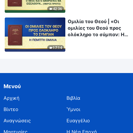
ανάπαυση μαζί» (Μέρος
πρώτο)
42:36
Ομιλία του Θεού | «Οι
ομιλίες του Θεού προς
ολόκληρο το σύμπαν: Η
πέμπτη ομιλία»
17:14
Μενού
Αρχική
Βιβλία
Βίντεο
Ύμνοι
Αναγνώσεις
Ευαγγέλιο
Μαρτυρίες
Η Νέα Εποχή