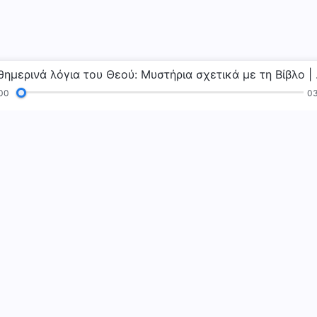
Καθημερινά
00
03
Αναγνώσεις
Ευαγγέλιο
Μαρτυρίες
Η
 Παντοδύναμου Θεού»
Η βασιλεία τ
Η βασιλεία του Θ
βασιλεία του Θεο
Επικοινωνή