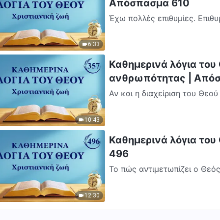
Απόσπασμα 610
Έχω πολλές επιθυμίες. Επιθ
τρόπο, να είστε πιστοί στην
6:33
Καθημερινά λόγια του
ανθρωπότητας | Από
Αν και η διαχείριση του Θεού
κατανόηση του ανθρώπου. Αυτ
10:43
Καθημερινά λόγια του
496
Το πώς αντιμετωπίζει ο Θεό
αποτελεί επίσης ένα μέρος τ
μη...
12:30