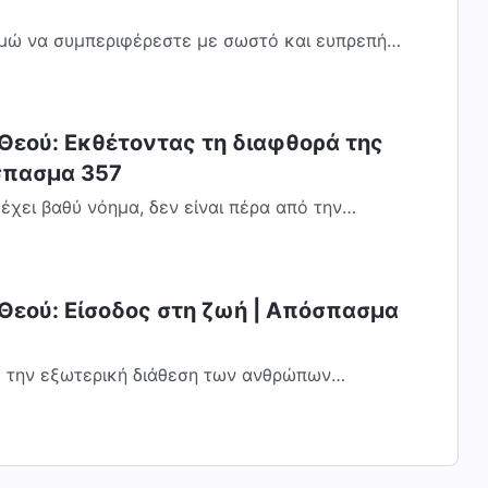
υμώ να συμπεριφέρεστε με σωστό και ευπρεπή
 εκπλήρωση του καθήκοντός σας, να έχετε...
 Θεού: Εκθέτοντας τη διαφθορά της
σπασμα 357
 έχει βαθύ νόημα, δεν είναι πέρα από την
ό συμβαίνει επειδή όλο το έργο του Θεού...
 Θεού: Είσοδος στη ζωή | Απόσπασμα
ς την εξωτερική διάθεση των ανθρώπων
ου έργου Του· η αντιμετώπιση της εξωτερικής,