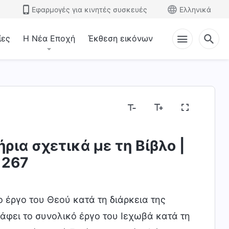
Εφαρμογές για κινητές συσκευές
Ελληνικά
ίες
Η Νέα Εποχή
Έκθεση εικόνων
 τη διαφθορά της ανθρωπότητας
Είσοδος στη ζω
ρια σχετικά με τη Βίβλο |
 267
το έργο του Θεού κατά τη διάρκεια της
άφει το συνολικό έργο του Ιεχωβά κατά τη