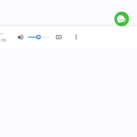
 λόγια του Θεού: Μυστήρια σχετικά με τη Βίβλο | Απόσπασμα 267
:19
 Νέα Εποχή
Έκθεση εικόνων
Προφίλ
ου Θεού κατέρχεται
εού έχει κατέλθει στον κόσμο! Θέλετε να εισέλθετε στη
ύ;
Μάθετε περισσότερα
στε μαζί μας μέσω Messenger