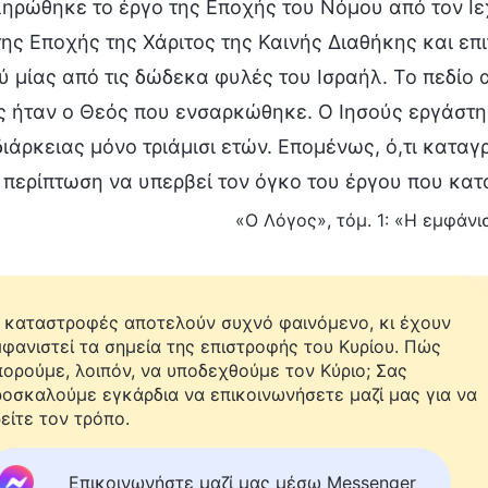
ηρώθηκε το έργο της Εποχής του Νόμου από τον Ιεχ
της Εποχής της Χάριτος της Καινής Διαθήκης και επ
ύ μίας από τις δώδεκα φυλές του Ισραήλ. Το πεδίο 
ς ήταν ο Θεός που ενσαρκώθηκε. Ο Ιησούς εργάστηκ
διάρκειας μόνο τριάμισι ετών. Επομένως, ό,τι καταγ
 περίπτωση να υπερβεί τον όγκο του έργου που κατ
«Ο Λόγος», τόμ. 1: «Η εμφάνισ
 καταστροφές αποτελούν συχνό φαινόμενο, κι έχουν
φανιστεί τα σημεία της επιστροφής του Κυρίου. Πώς
ορούμε, λοιπόν, να υποδεχθούμε τον Κύριο; Σας
οσκαλούμε εγκάρδια να επικοινωνήσετε μαζί μας για να
είτε τον τρόπο.
Επικοινωνήστε μαζί μας μέσω Messenger