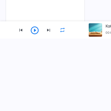
00:
Μενού
Αρχική
Βιβλία
Βίντεο
Ύμνοι
Κατεβάστε την εφαρμογή «Εκκλησία του