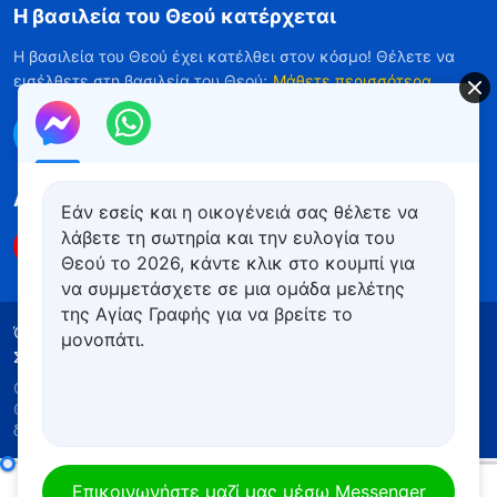
Η βασιλεία του Θεού κατέρχεται
Η βασιλεία του Θεού έχει κατέλθει στον κόσμο! Θέλετε να
εισέλθετε στη βασιλεία του Θεού;
Μάθετε περισσότερα
Επικοινωνήστε μαζί μας μέσω Messenger
Ακολουθήστε μας
Εάν εσείς και η οικογένειά σας θέλετε να
λάβετε τη σωτηρία και την ευλογία του
Θεού το 2026, κάντε κλικ στο κουμπί για
να συμμετάσχετε σε μια ομάδα μελέτης
της Αγίας Γραφής για να βρείτε το
Όροι Χρήσης
Πολιτική απορρήτου
μονοπάτι.
Συντελεστές
Πολιτική για τα Cookies
Copyright © 2026
Εκκλησία του Παντοδύναμου
Θεού
. Με την επιφύλαξη παντός νομίμου
δικαιώματος.
Καθημερινά λόγια του Θεού: Γνωρίζοντας το έργο του Θεού | Απόσπασμα 179
Επικοινωνήστε μαζί μας μέσω Messenger