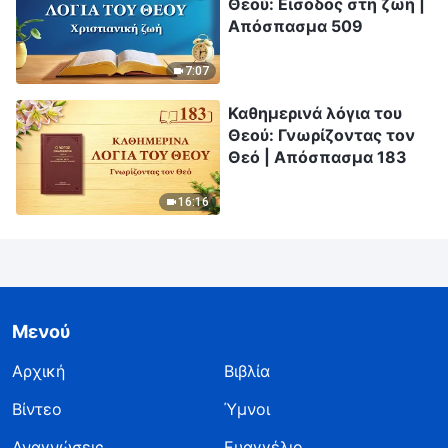
Θεού: Είσοδος στη ζωή |
Απόσπασμα 509
7:07
Καθημερινά λόγια του
Θεού: Γνωρίζοντας τον
Θεό | Απόσπασμα 183
16:16
Μενού
Αρχική
Βιβλία
Βίντεο
Ύμνοι
Αναγνώσεις
Ευαγγέλιο