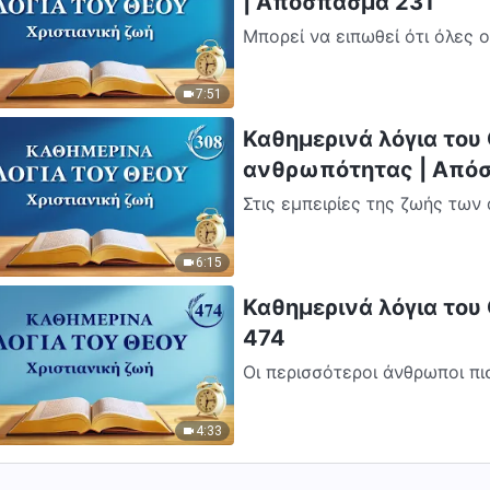
| Απόσπασμα 231
Μπορεί να ειπωθεί ότι όλες 
ζητήματα· αυτές οι ομιλίες α
7:51
Καθημερινά λόγια του
ανθρωπότητας | Από
Στις εμπειρίες της ζωής των
εγκαταλείψει την οικογένεια κ
6:15
Καθημερινά λόγια του
474
Οι περισσότεροι άνθρωποι πι
προορισμού τους ή για προσω
4:33