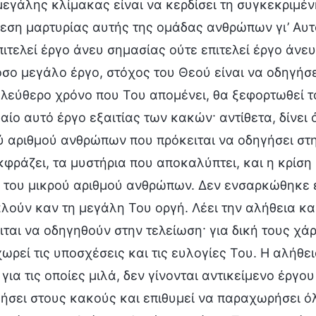
μεγάλης κλίμακας είναι να κερδίσει τη συγκεκριμέ
εση μαρτυρίας αυτής της ομάδας ανθρώπων γι’ Αυτ
πιτελεί έργο άνευ σημασίας ούτε επιτελεί έργο άνευ
όσο μεγάλο έργο, στόχος του Θεού είναι να οδηγήσε
ελεύθερο χρόνο που Του απομένει, θα ξεφορτωθεί το
αίο αυτό έργο εξαιτίας των κακών· αντίθετα, δίνει
ύ αριθμού ανθρώπων που πρόκειται να οδηγήσει στην
κφράζει, τα μυστήρια που αποκαλύπτει, και η κρίση 
 του μικρού αριθμού ανθρώπων. Δεν ενσαρκώθηκε ε
λούν καν τη μεγάλη Του οργή. Λέει την αλήθεια και
ιται να οδηγηθούν στην τελείωση· για δική τους χά
ωρεί τις υποσχέσεις και τις ευλογίες Του. Η αλήθει
 για τις οποίες μιλά, δεν γίνονται αντικείμενο έργ
λήσει στους κακούς και επιθυμεί να παραχωρήσει όλ