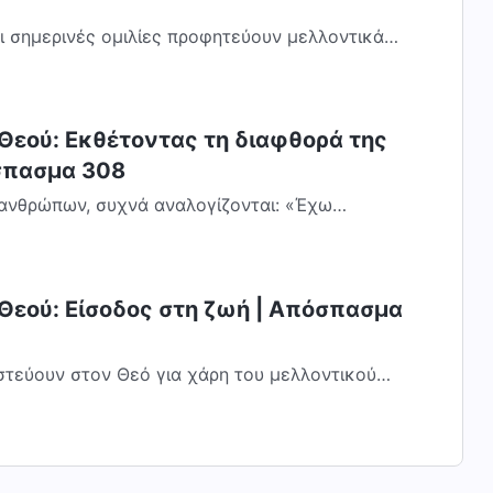
οι σημερινές ομιλίες προφητεύουν μελλοντικά
ποτελούν τον τρόπο που ο Θεός κάνει...
 Θεού: Εκθέτοντας τη διαφθορά της
σπασμα 308
 ανθρώπων, συχνά αναλογίζονται: «Έχω
αι την καριέρα μου για τον Θεό, και τι μου...
 Θεού: Είσοδος στη ζωή | Απόσπασμα
στεύουν στον Θεό για χάρη του μελλοντικού
ρινή απόλαυση. Για εκείνους που δεν έχουν...