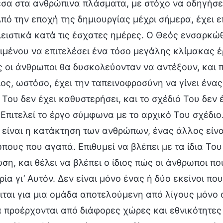
σα στα ανθρώπινα πλάσματα, με στόχο να οδηγήσει
Από την εποχή της δημιουργίας μέχρι σήμερα, έχει ε
ειστικά κατά τις έσχατες ημέρες. Ο Θεός ενσαρκώθ
ιμένου να επιτελέσει ένα τόσο μεγάλης κλίμακας έ
ς οι άνθρωποι θα δυσκολεύονταν να αντέξουν, και 
ίος, ωστόσο, έχει την ταπεινοφροσύνη να γίνει έν
 Του δεν έχει καθυστερήσει, και το σχέδιό Του δεν 
 Επιτελεί το έργο σύμφωνα με το αρχικό Του σχέδι
 είναι η κατάκτηση των ανθρώπων, ένας άλλος είνα
πους που αγαπά. Επιθυμεί να βλέπει με τα ίδια Του
ωση, και θέλει να βλέπει ο ίδιος πώς οι άνθρωποι π
ία γι’ Αυτόν. Δεν είναι μόνο ένας ή δύο εκείνοι πο
ιται για μια ομάδα αποτελούμενη από λίγους μόνο 
 προέρχονται από διάφορες χώρες και εθνικότητες