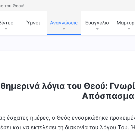
η του Θεού!
Βίντεο
Ύμνοι
Αναγνώσεις
Ευαγγέλιο
Μαρτυρ
άθεση του Θεού και αυτό που Αυτός έχει και είναι
θημερινά λόγια του Θεού: Γνωρί
Απόσπασμα
τις έσχατες ημέρες, ο Θεός ενσαρκώθηκε προκειμέν
λέσει και να εκτελέσει τη διακονία του λόγου Του.