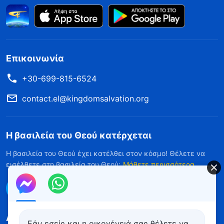
Επικοινωνία
+30-699-815-6524
contact.el@kingdomsalvation.org
Η βασιλεία του Θεού κατέρχεται
Η βασιλεία του Θεού έχει κατέλθει στον κόσμο! Θέλετε να
εισέλθετε στη βασιλεία του Θεού;
Μάθετε περισσότερα
Επικοινωνήστε μαζί μας μέσω Messenger
Ακολουθήστε μας
Εάν εσείς και η οικογένειά σας θέλετε να