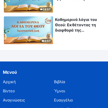
Απόσπασμα 73
18:57
Καθημερινά λόγια του
Θεού: Εκθέτοντας τη
διαφθορά της
ανθρωπότητας |
Απόσπασμα 338
6:57
Μενού
Αρχική
Βιβλία
Βίντεο
Ύμνοι
Αναγνώσεις
Ευαγγέλιο