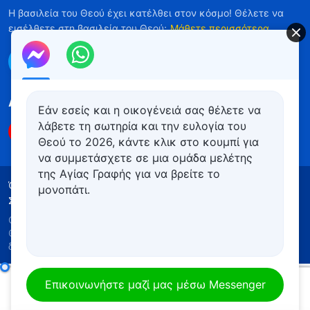
Η βασιλεία του Θεού έχει κατέλθει στον κόσμο! Θέλετε να
εισέλθετε στη βασιλεία του Θεού;
Μάθετε περισσότερα
Επικοινωνήστε μαζί μας μέσω Messenger
Ακολουθήστε μας
Εάν εσείς και η οικογένειά σας θέλετε να
λάβετε τη σωτηρία και την ευλογία του
Θεού το 2026, κάντε κλικ στο κουμπί για
να συμμετάσχετε σε μια ομάδα μελέτης
της Αγίας Γραφής για να βρείτε το
Όροι Χρήσης
Πολιτική απορρήτου
μονοπάτι.
Συντελεστές
Πολιτική για τα Cookies
Copyright © 2026
Εκκλησία του Παντοδύναμου
Θεού
. Με την επιφύλαξη παντός νομίμου
δικαιώματος.
Καθημερινά λόγια του Θεού: Γνωρίζοντας το έργο του Θεού | Απόσπασμα 168
Επικοινωνήστε μαζί μας μέσω Messenger
00:00
08:21