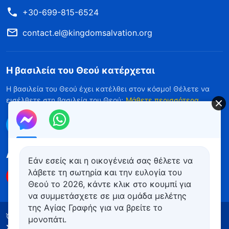
+30-699-815-6524
contact.el@kingdomsalvation.org
Η βασιλεία του Θεού κατέρχεται
Η βασιλεία του Θεού έχει κατέλθει στον κόσμο! Θέλετε να
εισέλθετε στη βασιλεία του Θεού;
Μάθετε περισσότερα
Επικοινωνήστε μαζί μας μέσω Messenger
Ακολουθήστε μας
Εάν εσείς και η οικογένειά σας θέλετε να
λάβετε τη σωτηρία και την ευλογία του
Θεού το 2026, κάντε κλικ στο κουμπί για
να συμμετάσχετε σε μια ομάδα μελέτης
της Αγίας Γραφής για να βρείτε το
Όροι Χρήσης
Πολιτική απορρήτου
μονοπάτι.
Συντελεστές
Πολιτική για τα Cookies