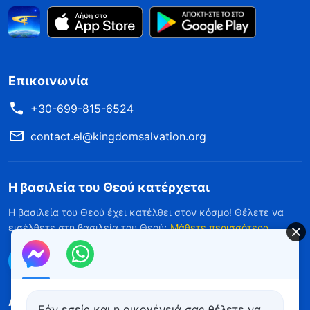
Επικοινωνία
+30-699-815-6524
contact.el@kingdomsalvation.org
Η βασιλεία του Θεού κατέρχεται
Η βασιλεία του Θεού έχει κατέλθει στον κόσμο! Θέλετε να
εισέλθετε στη βασιλεία του Θεού;
Μάθετε περισσότερα
Επικοινωνήστε μαζί μας μέσω Messenger
Ακολουθήστε μας
Εάν εσείς και η οικογένειά σας θέλετε να