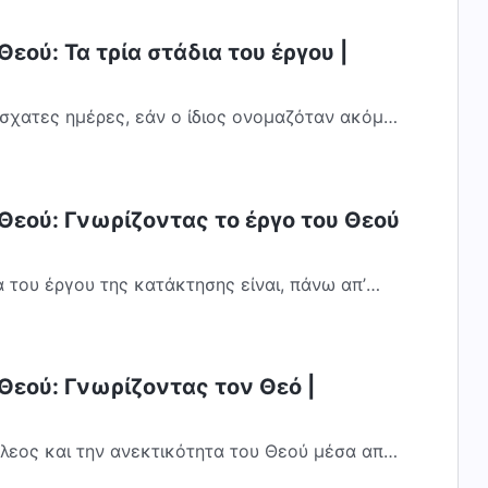
εού: Τα τρία στάδια του έργου |
έσχατες ημέρες, εάν ο ίδιος ονομαζόταν ακόμα
ην Ιουδαία κι έκανε το έργο Του στην...
Θεού: Γνωρίζοντας το έργο του Θεού
του έργου της κατάκτησης είναι, πάνω απ’
ον η σάρκα του ανθρώπου· δηλαδή, το μυαλό...
Θεού: Γνωρίζοντας τον Θεό |
έλεος και την ανεκτικότητα του Θεού μέσα από
την ειλικρινή μετάνοια (Επιλεγμένα εδάφια) Η προειδοποίηση του...