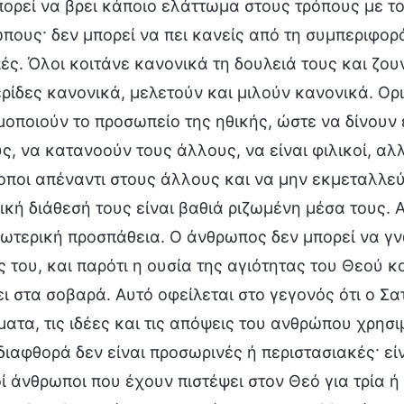
πορεί να βρει κάποιο ελάττωμα στους τρόπους με το
πους· δεν μπορεί να πει κανείς από τη συμπεριφορά
ές. Όλοι κοιτάνε κανονικά τη δουλειά τους και ζου
ρίδες κανονικά, μελετούν και μιλούν κανονικά. Ορ
μοποιούν το προσωπείο της ηθικής, ώστε να δίνουν ε
ς, να κατανοούν τους άλλους, να είναι φιλικοί, αλ
ροποι απέναντι στους άλλους και να μην εκμεταλλε
ική διάθεσή τους είναι βαθιά ριζωμένη μέσα τους. 
ξωτερική προσπάθεια. Ο άνθρωπος δεν μπορεί να γν
ς του, και παρότι η ουσία της αγιότητας του Θεού κ
ει στα σοβαρά. Αυτό οφείλεται στο γεγονός ότι ο Σ
ματα, τις ιδέες και τις απόψεις του ανθρώπου χρησ
 διαφθορά δεν είναι προσωρινές ή περιστασιακές· είν
ί άνθρωποι που έχουν πιστέψει στον Θεό για τρία ή 