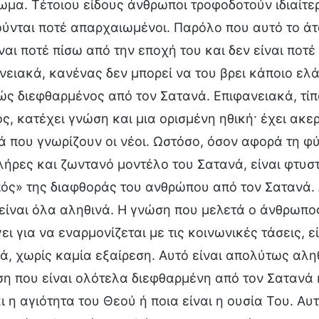
ωμα. Τέτοιου είδους άνθρωποι τροφοδοτούν ιδιαίτερ
ύνται ποτέ απαρχαιωμένοι. Παρόλο που αυτό το άτομ
ίναι ποτέ πίσω από την εποχή του και δεν είναι ποτέ
νειακά, κανένας δεν μπορεί να του βρει κάποιο ελ
ώς διεφθαρμένος από τον Σατανά. Επιφανειακά, τίπο
ς, κατέχει γνώση και μια ορισμένη ηθική· έχει ακερ
τά που γνωρίζουν οι νέοι. Ωστόσο, όσον αφορά τη φύ
λήρες και ζωντανό μοντέλο του Σατανά, είναι φτυστ
ός» της διαφθοράς του ανθρώπου από τον Σατανά. 
είναι όλα αληθινά. Η γνώση που μελετά ο άνθρωπος
ει για να εναρμονίζεται με τις κοινωνικές τάσεις, 
ά, χωρίς καμία εξαίρεση. Αυτό είναι απολύτως αλη
ση που είναι ολότελα διεφθαρμένη από τον Σατανά κ
ναι η αγιότητα του Θεού ή ποια είναι η ουσία Του. 