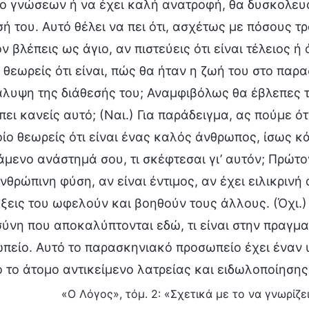
ο γνώσεων ή να έχει καλή ανατροφή, θα δυσκολευό
σή του. Αυτό θέλει να πει ότι, ασχέτως με πόσους 
ν βλέπεις ως άγιο, αν πιστεύεις ότι είναι τέλειος 
 θεωρείς ότι είναι, πώς θα ήταν η ζωή του στο παρα
λυψη της διάθεσής του; Αναμφιβόλως θα έβλεπες 
 πει κανείς αυτό; (Ναι.) Για παράδειγμα, ας πούμε ό
οίο θεωρείς ότι είναι ένας καλός άνθρωπος, ίσως κ
άμενο ανάστημά σου, τι σκέφτεσαι γι’ αυτόν; Πρώτο
ανθρώπινη φύση, αν είναι έντιμος, αν έχει ειλικριν
άξεις του ωφελούν και βοηθούν τους άλλους. (Όχι.)
ύνη που αποκαλύπτονται εδώ, τι είναι στην πραγματ
πείο. Αυτό το παρασκηνιακό προσωπείο έχει έναν 
ο το άτομο αντικείμενο λατρείας και ειδωλοποίησης
«Ο Λόγος», τόμ. 2: «Σχετικά με το να γνωρίζει