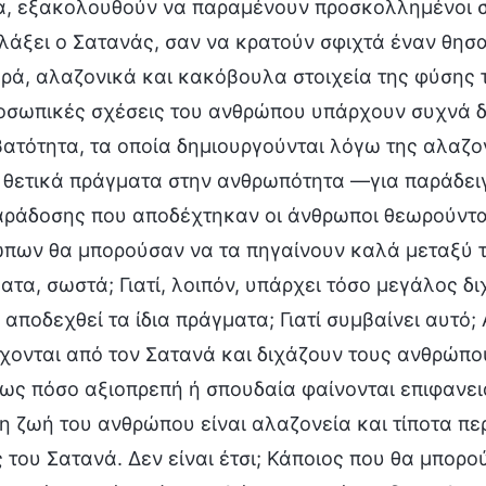
α, εξακολουθούν να παραμένουν προσκολλημένοι στι
λάξει ο Σατανάς, σαν να κρατούν σφιχτά έναν θησα
ρά, αλαζονικά και κακόβουλα στοιχεία της φύσης 
οσωπικές σχέσεις του ανθρώπου υπάρχουν συχνά δι
ατότητα, τα οποία δημιουργούνται λόγω της αλαζον
 θετικά πράγματα στην ανθρωπότητα —για παράδειγ
αράδοσης που αποδέχτηκαν οι άνθρωποι θεωρούντα
πων θα μπορούσαν να τα πηγαίνουν καλά μεταξύ 
ατα, σωστά; Γιατί, λοιπόν, υπάρχει τόσο μεγάλος
 αποδεχθεί τα ίδια πράγματα; Γιατί συμβαίνει αυτό;
χονται από τον Σατανά και διχάζουν τους ανθρώπο
ως πόσο αξιοπρεπή ή σπουδαία φαίνονται επιφανε
τη ζωή του ανθρώπου είναι αλαζονεία και τίποτα π
 του Σατανά. Δεν είναι έτσι; Κάποιος που θα μπορο