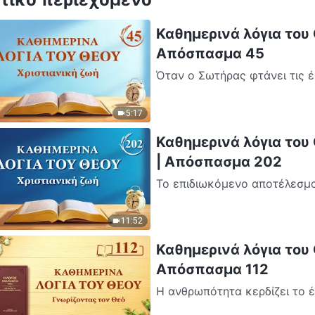
Καθημερινά λόγια του Θ
Απόσπασμα 45
Όταν ο Σωτήρας φτάνει τις 
Ιησούς, γεννιόταν και πάλι στ
5:17
Καθημερινά λόγια του 
| Απόσπασμα 202
Το επιδιωκόμενο αποτέλεσμα 
όλα, να μην επαναστατεί πλέ
11:52
Καθημερινά λόγια του 
Απόσπασμα 112
Η ανθρωπότητα κερδίζει το 